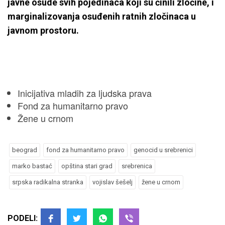
javne osude svih pojedinaca koji su činili zločine, i
marginalizovanja osuđenih ratnih zločinaca u
javnom prostoru.
Inicijativa mladih za ljudska prava
Fond za humanitarno pravo
Žene u crnom
beograd
fond za humanitarno pravo
genocid u srebrenici
marko bastać
opština stari grad
srebrenica
srpska radikalna stranka
vojislav šešelj
žene u crnom
PODELI: