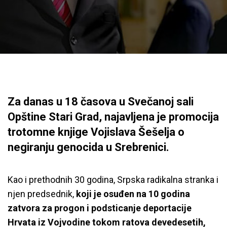
Za danas u 18 časova u Svečanoj sali
Opštine Stari Grad, najavljena je promocija
trotomne knjige Vojislava Šešelja o
negiranju genocida u Srebrenici.
Kao i prethodnih 30 godina, Srpska radikalna stranka i
njen predsednik,
koji je osuđen na 10 godina
zatvora za progon i podsticanje deportacije
Hrvata iz Vojvodine tokom ratova devedesetih,