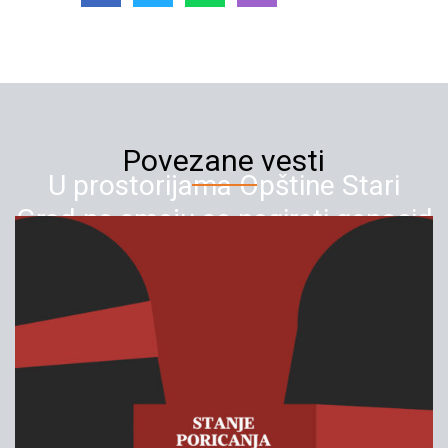
Povezane vesti
U prostorijama Opštine Stari
Grad ne smeju se negirati genocid
i promovisati ratni zločinci
05.02.2020
YIHR