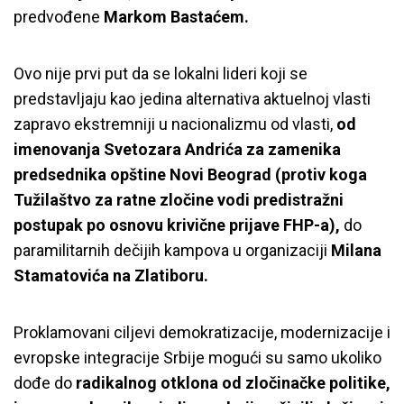
predvođene
Markom Bastaćem.
Ovo nije prvi put da se lokalni lideri koji se
predstavljaju kao jedina alternativa aktuelnoj vlasti
zapravo ekstremniji u nacionalizmu od vlasti,
od
imenovanja Svetozara Andrića za zamenika
predsednika opštine Novi Beograd (protiv koga
Tužilaštvo za ratne zločine vodi predistražni
postupak po osnovu krivične prijave FHP-a),
do
paramilitarnih dečijih kampova u organizaciji
Milana
Stamatovića na Zlatiboru.
Proklamovani ciljevi demokratizacije, modernizacije i
evropske integracije Srbije mogući su samo ukoliko
dođe do
radikalnog otklona od zločinačke politike,