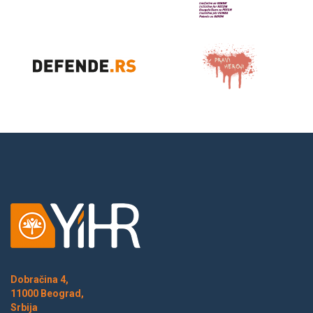
Dobračina 4,
11000 Beograd,
Srbija