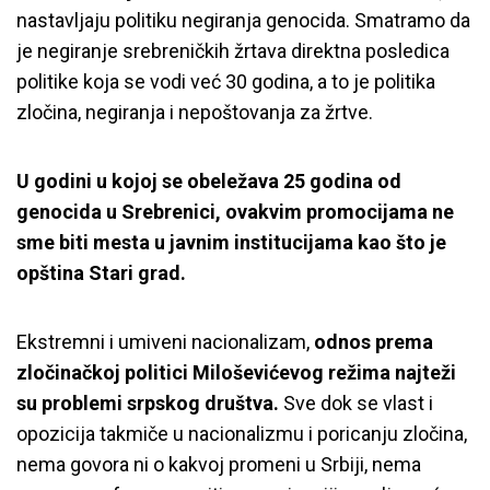
nastavljaju politiku negiranja genocida. Smatramo da
je negiranje srebreničkih žrtava direktna posledica
politike koja se vodi već 30 godina, a to je politika
zločina, negiranja i nepoštovanja za žrtve.
U godini u kojoj se obeležava 25 godina od
genocida u Srebrenici, ovakvim promocijama ne
sme biti mesta u javnim institucijama kao što je
opština Stari grad.
Ekstremni i umiveni nacionalizam,
odnos prema
zločinačkoj politici Miloševićevog režima najteži
su problemi srpskog društva.
Sve dok se vlast i
opozicija takmiče u nacionalizmu i poricanju zločina,
nema govora ni o kakvoj promeni u Srbiji, nema