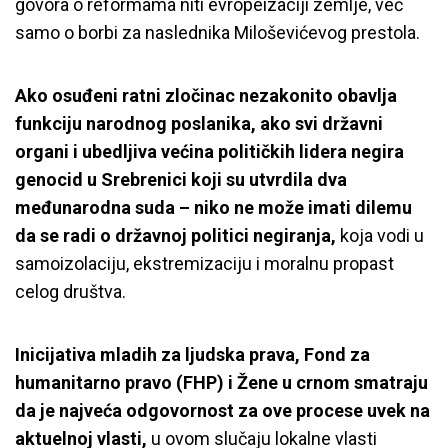
govora o reformama niti evropeizaciji zemlje, već
samo o borbi za naslednika Miloševićevog prestola.
Ako osuđeni ratni zločinac nezakonito obavlja
funkciju narodnog poslanika, ako svi državni
organi i ubedljiva većina političkih lidera negira
genocid u Srebrenici koji su utvrdila dva
međunarodna suda – niko ne može imati dilemu
da se radi o državnoj politici negiranja,
koja vodi u
samoizolaciju, ekstremizaciju i moralnu propast
celog društva.
Inicijativa mladih za ljudska prava, Fond za
humanitarno pravo (FHP) i Žene u crnom smatraju
da je najveća odgovornost za ove procese uvek na
aktuelnoj vlasti,
u ovom slučaju lokalne vlasti