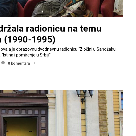
 održala radionicu na temu
u (1990-1995)
nizovala je obrazovnu dvodnevnu radionicu “Zločini u Sandžaku
Istina i pomirenje u Srbiji”.
0 komentara