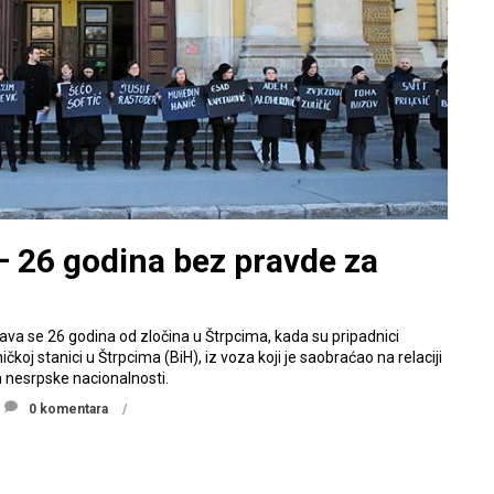
– 26 godina bez pravde za
ava se 26 godina od zločina u Štrpcima, kada su pripadnici
koj stanici u Štrpcima (BiH), iz voza koji je saobraćao na relaciji
la nesrpske nacionalnosti.
0 komentara