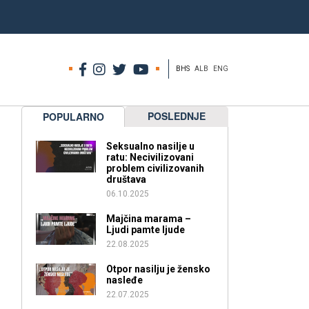
BHS
ALB
ENG
POSLEDNJE
POPULARNO
Seksualno nasilje u
ratu: Necivilizovani
problem civilizovanih
društava
06.10.2025
Majčina marama –
Ljudi pamte ljude
22.08.2025
Otpor nasilju je žensko
nasleđe
22.07.2025