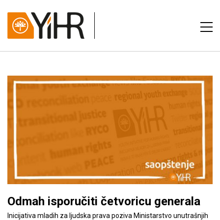
Odmah isporučiti četvoricu generala
Inicijativa mladih za ljudska prava poziva Ministarstvo unutrašnjih