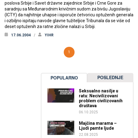
poslova Srbije i Savet državne zajednice Srbije i Crne Gore za
saradnju sa Međunarodnim krivičnim sudom za bivšu Jugoslaviju
(ICTY) da najhitnije uhapse i isporuče četvoricu optuženih generala
i ozbiljno ispitaju navode glavne tužiteljice Tribunala da se više od
deset optuženih za ratne zločine nalazi u Srbiji.
17.06.2004
YIHR
1
POSLEDNJE
POPULARNO
Seksualno nasilje u
ratu: Necivilizovani
problem civilizovanih
društava
06.10.2025
Majčina marama –
Ljudi pamte ljude
22.08.2025