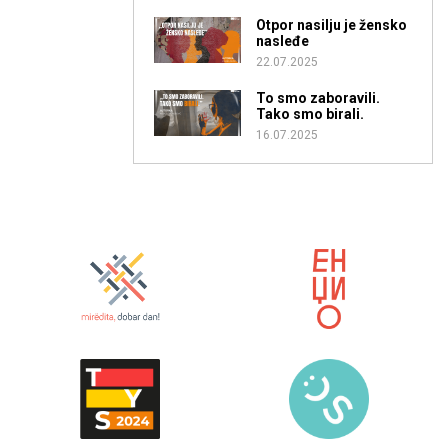
Otpor nasilju je žensko
nasleđe
22.07.2025
To smo zaboravili.
Tako smo birali.
16.07.2025