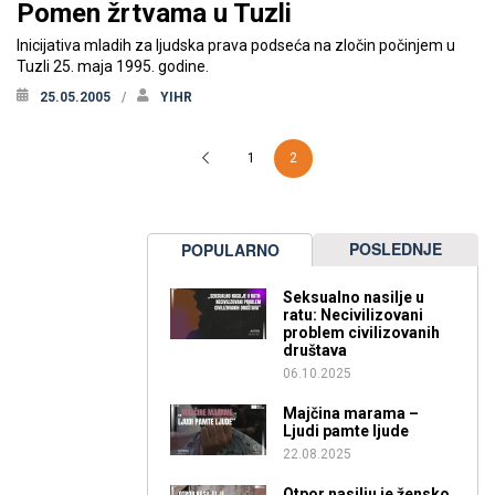
Pomen žrtvama u Tuzli
Inicijativa mladih za ljudska prava podseća na zločin počinjem u
Tuzli 25. maja 1995. godine.
25.05.2005
YIHR
2
1
POSLEDNJE
POPULARNO
Seksualno nasilje u
ratu: Necivilizovani
problem civilizovanih
društava
06.10.2025
Majčina marama –
Ljudi pamte ljude
22.08.2025
Otpor nasilju je žensko