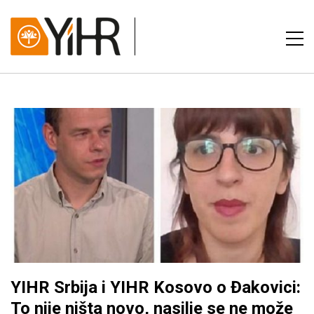
YIHR Srbija i YIHR Kosovo o Đakovici:
To nije ništa novo, nasilje se ne može