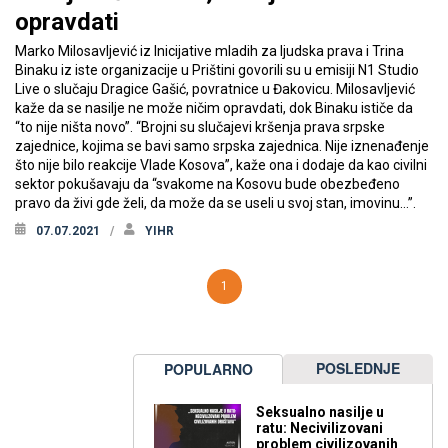
opravdati
Marko Milosavljević iz Inicijative mladih za ljudska prava i Trina
Binaku iz iste organizacije u Prištini govorili su u emisiji N1 Studio
Live o slučaju Dragice Gašić, povratnice u Đakovicu. Milosavljević
kaže da se nasilje ne može ničim opravdati, dok Binaku ističe da
“to nije ništa novo”. “Brojni su slučajevi kršenja prava srpske
zajednice, kojima se bavi samo srpska zajednica. Nije iznenađenje
što nije bilo reakcije Vlade Kosova”, kaže ona i dodaje da kao civilni
sektor pokušavaju da “svakome na Kosovu bude obezbeđeno
pravo da živi gde želi, da može da se useli u svoj stan, imovinu…”.
07.07.2021
YIHR
1
POSLEDNJE
POPULARNO
Seksualno nasilje u
ratu: Necivilizovani
problem civilizovanih