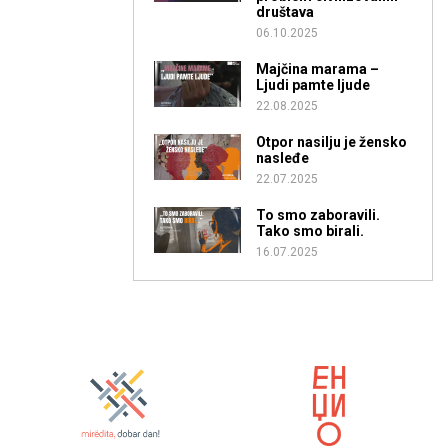
društava
06.10.2025
Majčina marama –
Ljudi pamte ljude
22.08.2025
Otpor nasilju je žensko
nasleđe
22.07.2025
To smo zaboravili.
Tako smo birali.
16.07.2025