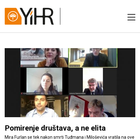
Pomirenje društava, a ne elita
Mira Furlan se tek nakon smrti Tuđmana i Miloševića vratila na ove