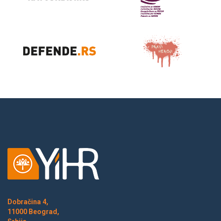
Dobračina 4,
11000 Beograd,