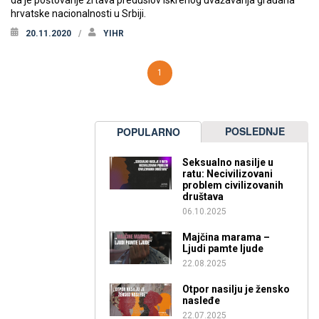
hrvatske nacionalnosti u Srbiji.
20.11.2020
YIHR
1
POSLEDNJE
POPULARNO
Seksualno nasilje u
ratu: Necivilizovani
problem civilizovanih
društava
06.10.2025
Majčina marama –
Ljudi pamte ljude
22.08.2025
Otpor nasilju je žensko
nasleđe
22.07.2025