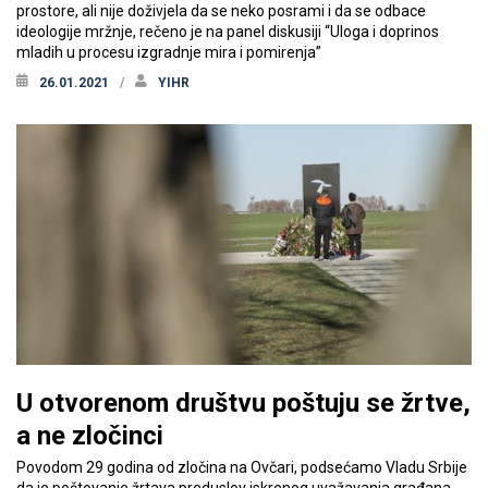
prostore, ali nije doživjela da se neko posrami i da se odbace
ideologije mržnje, rečeno je na panel diskusiji “Uloga i doprinos
mladih u procesu izgradnje mira i pomirenja”
26.01.2021
YIHR
U otvorenom društvu poštuju se žrtve,
a ne zločinci
Povodom 29 godina od zločina na Ovčari, podsećamo Vladu Srbije
da je poštovanje žrtava preduslov iskrenog uvažavanja građana