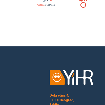
Dobračina 4,
11000 Beograd,
Srbija