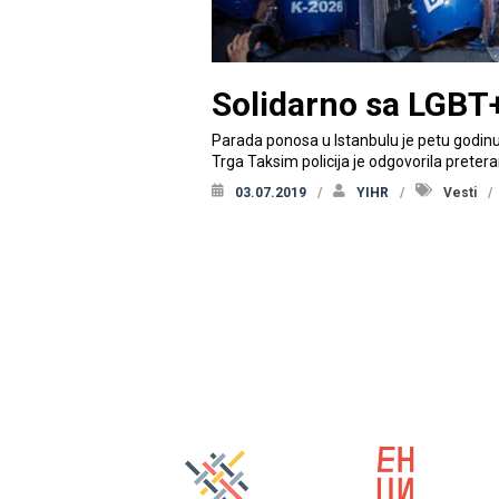
Solidarno sa LGBT
Parada ponosa u Istanbulu je petu godin
Trga Taksim policija je odgovorila pret
03.07.2019
YIHR
Vesti