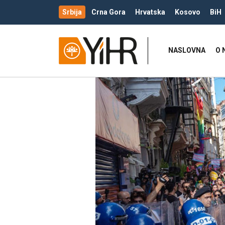
Srbija
Crna Gora
Hrvatska
Kosovo
BiH
NASLOVNA
O 