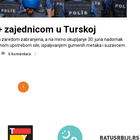
+ zajednicom u Turskoj
u zaredom zabranjena, a na mirno okupljanje 30. juna nadomak
eranom upotrebom sile, ispaljivanjem gumenih metaka i suzavcem.
0 komentara
1