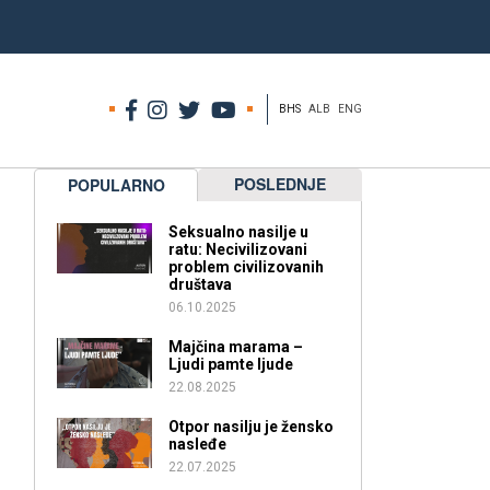
BHS
ALB
ENG
POSLEDNJE
POPULARNO
Seksualno nasilje u
ratu: Necivilizovani
problem civilizovanih
društava
06.10.2025
Majčina marama –
Ljudi pamte ljude
22.08.2025
Otpor nasilju je žensko
nasleđe
22.07.2025