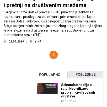
i pretnji na društvenim mrežama
Evropski sud za ljudska prava (ESLJP) prihvatio je zahtev za
razmatranje predloga za određivanje privremene mere koji je
inicirala Sofija Todorović, usled nepostupanja državnih organa
Srbije po njenim krivičnim prijavama zbog progona i pretnji kojima
je bila izložena na društvenim mrežama, saopštio je Fond za
humanitarno pravo (FHP).
02.07.2019
YIHR
1
POSLEDNJE
POPULARNO
Seksualno nasilje u
ratu: Necivilizovani
problem civilizovanih
društava
06.10.2025