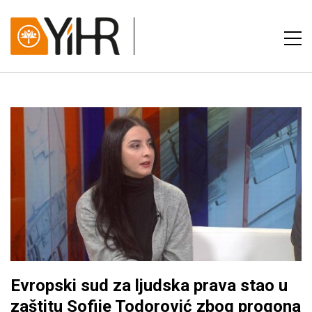
Evropski sud za ljudska prava stao u
zaštitu Sofije Todorović zbog progona