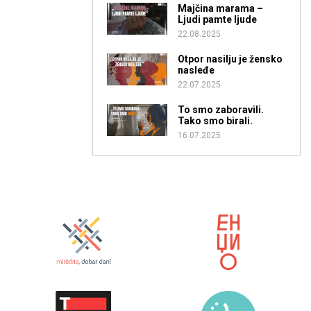
Majčina marama –
Ljudi pamte ljude
22.08.2025
Otpor nasilju je žensko
nasleđe
22.07.2025
To smo zaboravili.
Tako smo birali.
16.07.2025