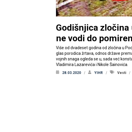
Godišnjica zločina
ne vodi do pomiren
Više od dvadeset godina od zločina u Pod
glas porodica žrtava, odnos države prema 
vojnih snaga ogleda se u, sada već konst
Vladimira Lazarevića i Nikole Šainovića.
28.03.2020
YIHR
Vesti