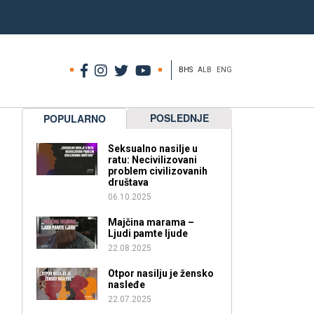
BHS
ALB
ENG
POSLEDNJE
POPULARNO
Seksualno nasilje u
ratu: Necivilizovani
problem civilizovanih
društava
06.10.2025
Majčina marama –
Ljudi pamte ljude
22.08.2025
Otpor nasilju je žensko
nasleđe
22.07.2025