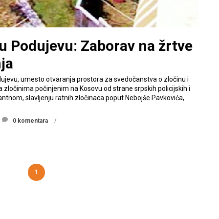
 u Podujevu: Zaborav na žrtve
ja
ujevu, umesto otvaranja prostora za svedočanstva o zločinu i
zločinima počinjenim na Kosovu od strane srpskih policijskih i
antnom, slavljenju ratnih zločinaca poput Nebojše Pavkovića,
0 komentara
1