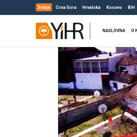
Srbija
Crna Gora
Hrvatska
Kosovo
BiH
NASLOVNA
O 