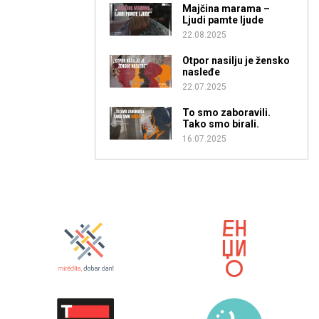
Majčina marama –
Ljudi pamte ljude
22.08.2025
Otpor nasilju je žensko
nasleđe
22.07.2025
To smo zaboravili.
Tako smo birali.
16.07.2025