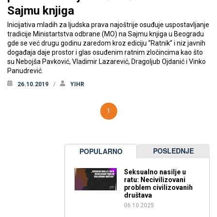
Sajmu knjiga
Inicijativa mladih za ljudska prava najoštrije osuđuje uspostavljanje
tradicije Ministartstva odbrane (MO) na Sajmu knjiga u Beogradu
gde se već drugu godinu zaredom kroz ediciju “Ratnik” i niz javnih
događaja daje prostor i glas osuđenim ratnim zločincima kao što
su Nebojša Pavković, Vladimir Lazarević, Dragoljub Ojdanić i Vinko
Panudrević.
26.10.2019
YIHR
1
POSLEDNJE
POPULARNO
Seksualno nasilje u
ratu: Necivilizovani
problem civilizovanih
društava
06.10.2025