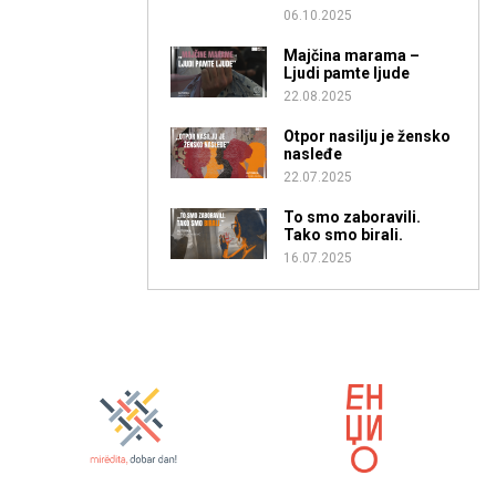
06.10.2025
Majčina marama –
Ljudi pamte ljude
22.08.2025
Otpor nasilju je žensko
nasleđe
22.07.2025
To smo zaboravili.
Tako smo birali.
16.07.2025