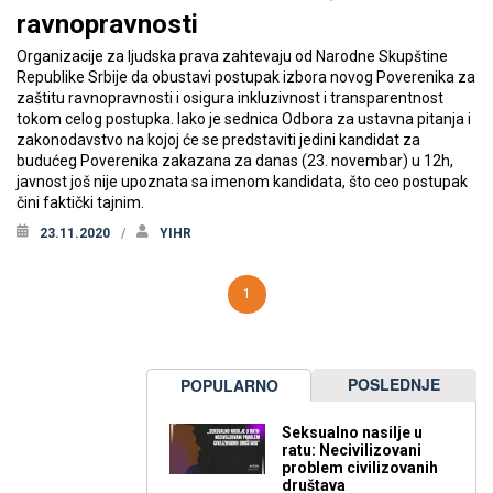
ravnopravnosti
Organizacije za ljudska prava zahtevaju od Narodne Skupštine
Republike Srbije da obustavi postupak izbora novog Poverenika za
zaštitu ravnopravnosti i osigura inkluzivnost i transparentnost
tokom celog postupka. Iako je sednica Odbora za ustavna pitanja i
zakonodavstvo na kojoj će se predstaviti jedini kandidat za
budućeg Poverenika zakazana za danas (23. novembar) u 12h,
javnost još nije upoznata sa imenom kandidata, što ceo postupak
čini faktički tajnim.
23.11.2020
YIHR
1
POSLEDNJE
POPULARNO
Seksualno nasilje u
ratu: Necivilizovani
problem civilizovanih
društava