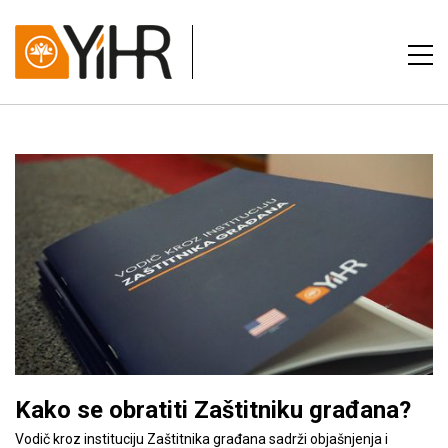
Kako se obratiti Zaštitniku građana?
Vodič kroz instituciju Zaštitnika građana sadrži objašnjenja i