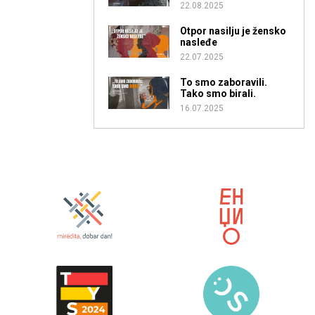
22.08.2025
Otpor nasilju je žensko
nasleđe
22.07.2025
To smo zaboravili.
Tako smo birali.
16.07.2025