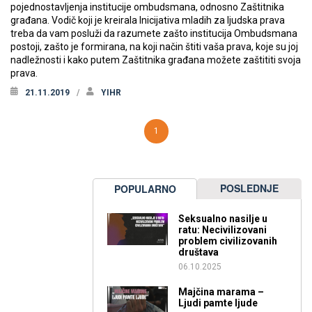
pojednostavljenja institucije ombudsmana, odnosno Zaštitnika
građana. Vodič koji je kreirala Inicijativa mladih za ljudska prava
treba da vam posluži da razumete zašto institucija Ombudsmana
postoji, zašto je formirana, na koji način štiti vaša prava, koje su joj
nadležnosti i kako putem Zaštitnika građana možete zaštititi svoja
prava.
21.11.2019
YIHR
1
POSLEDNJE
POPULARNO
Seksualno nasilje u
ratu: Necivilizovani
problem civilizovanih
društava
06.10.2025
Majčina marama –
Ljudi pamte ljude