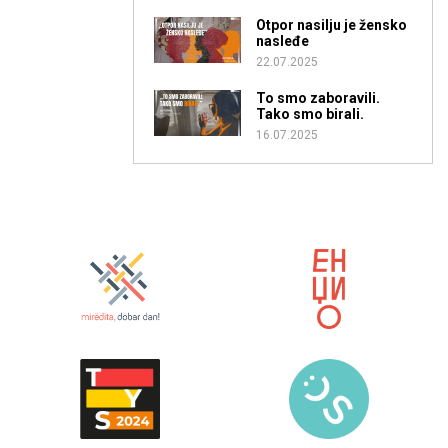
Otpor nasilju je žensko
nasleđe
22.07.2025
To smo zaboravili.
Tako smo birali.
16.07.2025