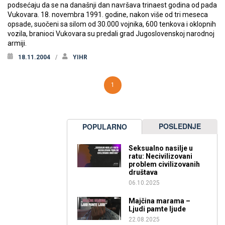
podsećaju da se na današnji dan navršava trinaest godina od pada
Vukovara. 18. novembra 1991. godine, nakon više od tri meseca
opsade, suočeni sa silom od 30.000 vojnika, 600 tenkova i oklopnih
vozila, branioci Vukovara su predali grad Jugoslovenskoj narodnoj
armiji.
18.11.2004
YIHR
1
POSLEDNJE
POPULARNO
Seksualno nasilje u
ratu: Necivilizovani
problem civilizovanih
društava
06.10.2025
Majčina marama –
Ljudi pamte ljude
22.08.2025