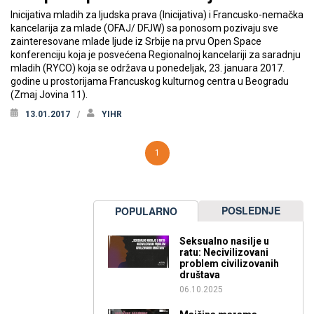
Inicijativa mladih za ljudska prava (Inicijativa) i Francusko-nemačka
kancelarija za mlade (OFAJ/ DFJW) sa ponosom pozivaju sve
zainteresovane mlade ljude iz Srbije na prvu Open Space
konferenciju koja je posvećena Regionalnoj kancelariji za saradnju
mladih (RYCO) koja se održava u ponedeljak, 23. januara 2017.
godine u prostorijama Francuskog kulturnog centra u Beogradu
(Zmaj Jovina 11).
13.01.2017
YIHR
1
POSLEDNJE
POPULARNO
Seksualno nasilje u
ratu: Necivilizovani
problem civilizovanih
društava
06.10.2025