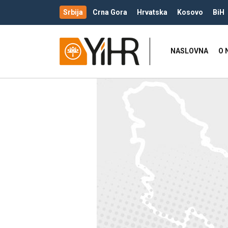
Srbija
Crna Gora
Hrvatska
Kosovo
BiH
NASLOVNA
O 