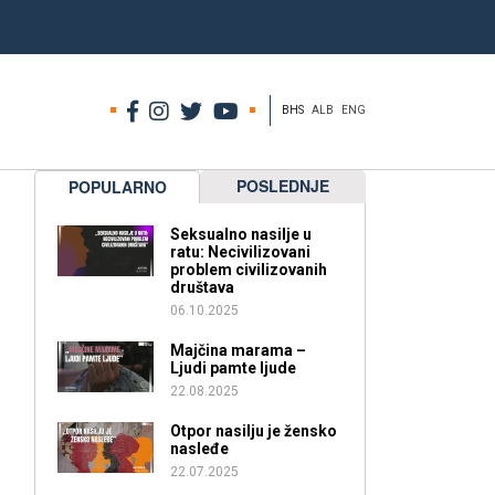
BHS
ALB
ENG
POSLEDNJE
POPULARNO
Seksualno nasilje u
ratu: Necivilizovani
problem civilizovanih
društava
06.10.2025
Majčina marama –
Ljudi pamte ljude
22.08.2025
Otpor nasilju je žensko
nasleđe
22.07.2025