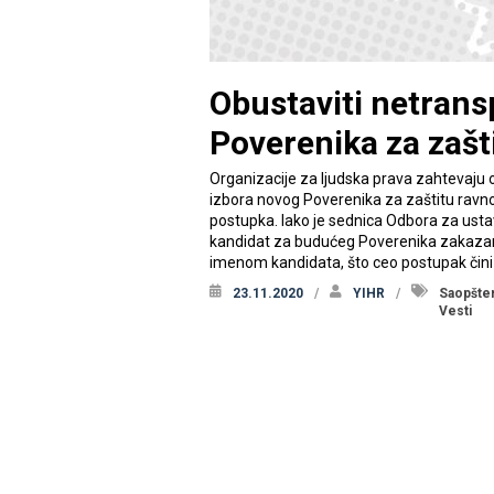
Obustaviti netrans
Poverenika za zašt
Organizacije za ljudska prava zahtevaju
izbora novog Poverenika za zaštitu ravno
postupka. Iako je sednica Odbora za ustav
kandidat za budućeg Poverenika zakazana
imenom kandidata, što ceo postupak čini f
23.11.2020
YIHR
Saopšte
Vesti