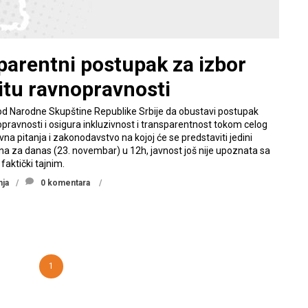
parentni postupak za izbor
itu ravnopravnosti
 od Narodne Skupštine Republike Srbije da obustavi postupak
pravnosti i osigura inkluzivnost i transparentnost tokom celog
na pitanja i zakonodavstvo na kojoj će se predstaviti jedini
 za danas (23. novembar) u 12h, javnost još nije upoznata sa
aktički tajnim.
nja
0 komentara
1