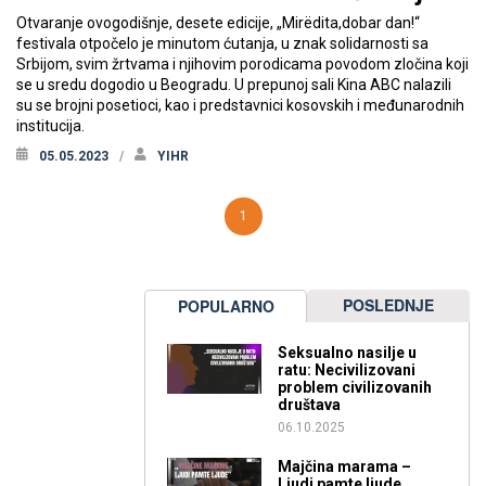
Otvaranje ovogodišnje, desete edicije, „Mirëdita,dobar dan!“
festivala otpočelo je minutom ćutanja, u znak solidarnosti sa
Srbijom, svim žrtvama i njihovim porodicama povodom zločina koji
se u sredu dogodio u Beogradu. U prepunoj sali Kina ABC nalazili
su se brojni posetioci, kao i predstavnici kosovskih i međunarodnih
institucija.
05.05.2023
YIHR
1
POSLEDNJE
POPULARNO
Seksualno nasilje u
ratu: Necivilizovani
problem civilizovanih
društava
06.10.2025
Majčina marama –
Ljudi pamte ljude