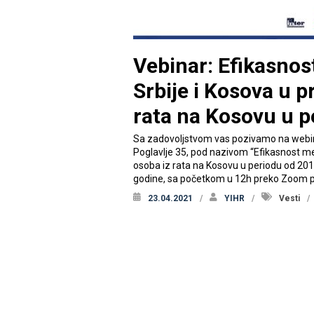
Vebinar: Efikasnos
Srbije i Kosova u p
rata na Kosovu u p
Sa zadovoljstvom vas pozivamo na webinar
Poglavlje 35, pod nazivom “Efikasnost me
osoba iz rata na Kosovu u periodu od 2016.
godine, sa početkom u 12h preko Zoom p
23.04.2021
YIHR
Vesti