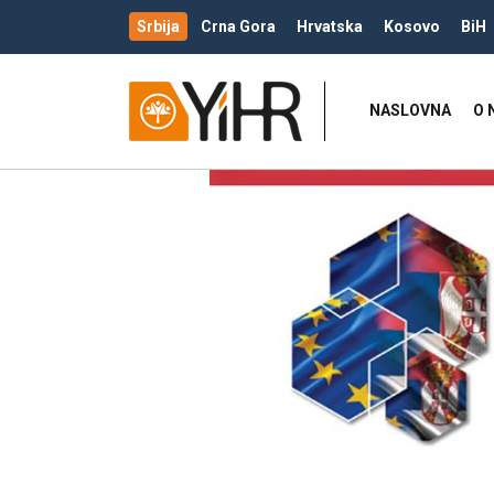
Srbija
Crna Gora
Hrvatska
Kosovo
BiH
NASLOVNA
O 