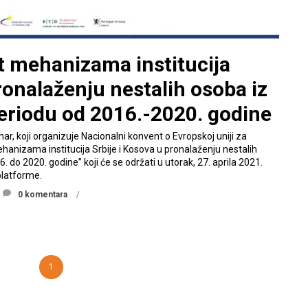
t mehanizama institucija
ronalaženju nestalih osoba iz
eriodu od 2016.-2020. godine
, koji organizuje Nacionalni konvent o Evropskoj uniji za
hanizama institucija Srbije i Kosova u pronalaženju nestalih
 do 2020. godine” koji će se održati u utorak, 27. aprila 2021.
latforme.
0 komentara
1