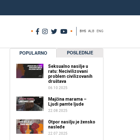
BHS
ALB
ENG
POSLEDNJE
POPULARNO
Seksualno nasilje u
ratu: Necivilizovani
problem civilizovanih
društava
06.10.2025
Majčina marama –
Ljudi pamte ljude
22.08.2025
Otpor nasilju je žensko
nasleđe
22.07.2025