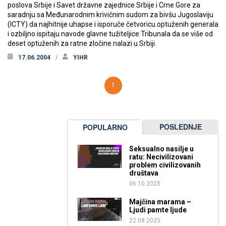
poslova Srbije i Savet državne zajednice Srbije i Crne Gore za
saradnju sa Međunarodnim krivičnim sudom za bivšu Jugoslaviju
(ICTY) da najhitnije uhapse i isporuče četvoricu optuženih generala
i ozbiljno ispitaju navode glavne tužiteljice Tribunala da se više od
deset optuženih za ratne zločine nalazi u Srbiji.
17.06.2004
YIHR
1
POSLEDNJE
POPULARNO
Seksualno nasilje u
ratu: Necivilizovani
problem civilizovanih
društava
06.10.2025
Majčina marama –
Ljudi pamte ljude
22.08.2025