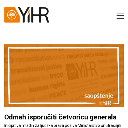
Odmah isporučiti četvoricu generala
Inicijativa mladih za ljudska prava poziva Ministarstvo unutrašnjih