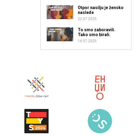
Otpor nasilju je žensko
nasleđe
22.07.2025
To smo zaboravili.
Tako smo birali.
16.07.2025