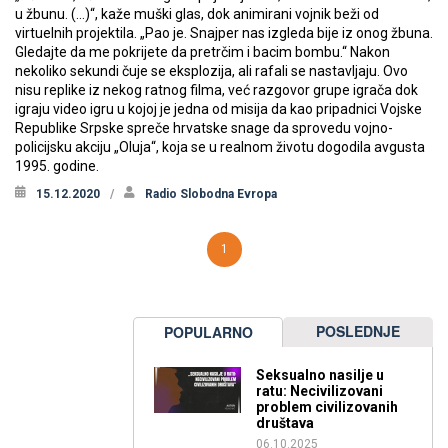
u žbunu. (…)“, kaže muški glas, dok animirani vojnik beži od
virtuelnih projektila. „Pao je. Snajper nas izgleda bije iz onog žbuna.
Gledajte da me pokrijete da pretrčim i bacim bombu.“ Nakon
nekoliko sekundi čuje se eksplozija, ali rafali se nastavljaju. Ovo
nisu replike iz nekog ratnog filma, već razgovor grupe igrača dok
igraju video igru u kojoj je jedna od misija da kao pripadnici Vojske
Republike Srpske spreče hrvatske snage da sprovedu vojno-
policijsku akciju „Oluja“, koja se u realnom životu dogodila avgusta
1995. godine.
15.12.2020
Radio Slobodna Evropa
1
POSLEDNJE
POPULARNO
Seksualno nasilje u
ratu: Necivilizovani
problem civilizovanih
društava
06.10.2025