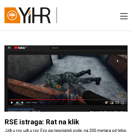
RSE istraga: Rat na klik
„Uđi u rov, uđi u rov. Evo ga neprijatelj ovde, na 200 metara od tebe,