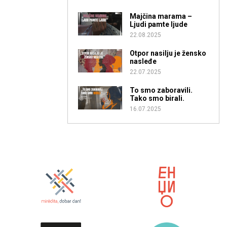
Majčina marama –
Ljudi pamte ljude
22.08.2025
Otpor nasilju je žensko
nasleđe
22.07.2025
To smo zaboravili.
Tako smo birali.
16.07.2025