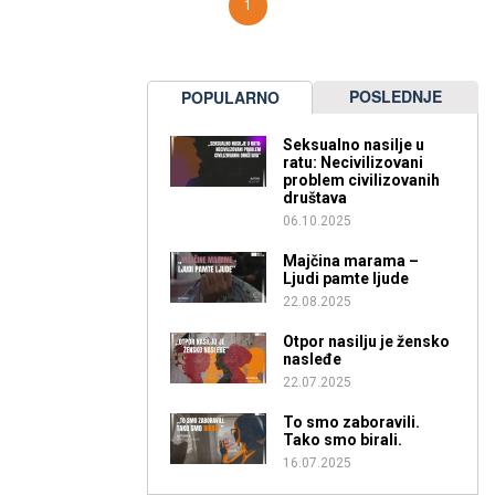
1
POSLEDNJE
POPULARNO
Seksualno nasilje u
ratu: Necivilizovani
problem civilizovanih
društava
06.10.2025
Majčina marama –
Ljudi pamte ljude
22.08.2025
Otpor nasilju je žensko
nasleđe
22.07.2025
To smo zaboravili.
Tako smo birali.
16.07.2025