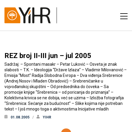
REZ broj II-III jun – jul 2005
Sadržaj: – Spontani masakr – Petar Luković – Osveta je znak
slabosti – T.K. – Ideologija “Države Izlaza” – Vladimir Milovanović –
Emisija “Most” Radija Slobodna Evropa – Dva viđenja Srebrenice
(Andrej Nosov i Mladen Obradović) – Srebreničanke u
vojvođanskoj skupštini – Od predsednika do čoveka – Sa
promocije knjige “Srebrenica – od poricanja do priznanja” –
Kolektivna krivica se ne dobija, već se uzima – Izložba fotografija
“Srebrenica: Sećanje za budućnost” – Slike kojima nije potreban
tekst – I još mnogo toga o aktivnostima Inicijative mladih
01.08.2005
YIHR