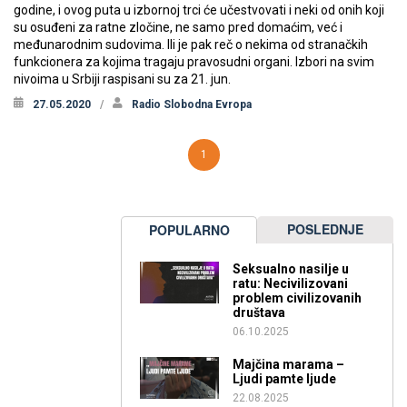
godine, i ovog puta u izbornoj trci će učestvovati i neki od onih koji
su osuđeni za ratne zločine, ne samo pred domaćim, već i
međunarodnim sudovima. Ili je pak reč o nekima od stranačkih
funkcionera za kojima tragaju pravosudni organi. Izbori na svim
nivoima u Srbiji raspisani su za 21. jun.
27.05.2020
Radio Slobodna Evropa
1
POSLEDNJE
POPULARNO
Seksualno nasilje u
ratu: Necivilizovani
problem civilizovanih
društava
06.10.2025
Majčina marama –
Ljudi pamte ljude
22.08.2025