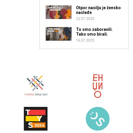
Otpor nasilju je žensko
nasleđe
22.07.2025
To smo zaboravili.
Tako smo birali.
16.07.2025