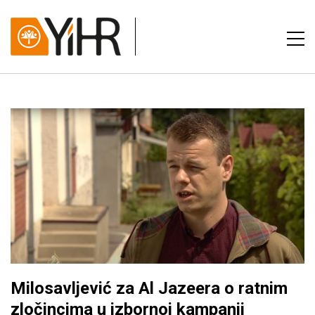
Milosavljević za Al Jazeera o ratnim
zločincima u izbornoj kampanji