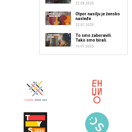
22.08.2025
Otpor nasilju je žensko
nasleđe
22.07.2025
To smo zaboravili.
Tako smo birali.
16.07.2025