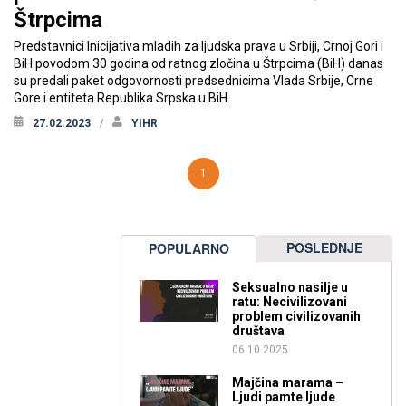
Štrpcima
Predstavnici Inicijativa mladih za ljudska prava u Srbiji, Crnoj Gori i
BiH povodom 30 godina od ratnog zločina u Štrpcima (BiH) danas
su predali paket odgovornosti predsednicima Vlada Srbije, Crne
Gore i entiteta Republika Srpska u BiH.
27.02.2023
YIHR
1
POSLEDNJE
POPULARNO
Seksualno nasilje u
ratu: Necivilizovani
problem civilizovanih
društava
06.10.2025
Majčina marama –
Ljudi pamte ljude