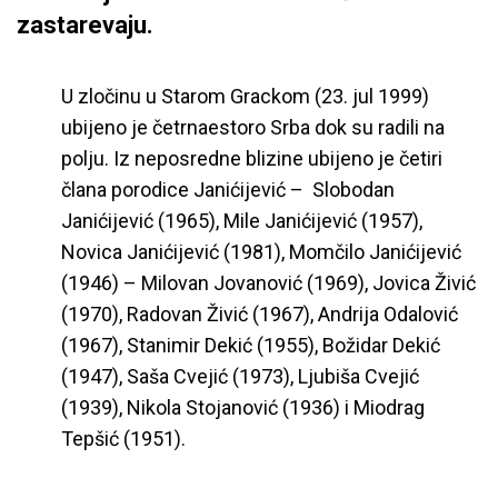
zastarevaju.
U zločinu u Starom Grackom (23. jul 1999)
ubijeno je četrnaestoro Srba dok su radili na
polju. Iz neposredne blizine ubijeno je četiri
člana porodice Janićijević – Slobodan
Janićijević (1965), Mile Janićijević (1957),
Novica Janićijević (1981), Momčilo Janićijević
(1946) – Milovan Jovanović (1969), Jovica Živić
(1970), Radovan Živić (1967), Andrija Odalović
(1967), Stanimir Dekić (1955), Božidar Dekić
(1947), Saša Cvejić (1973), Ljubiša Cvejić
(1939), Nikola Stojanović (1936) i Miodrag
Tepšić (1951).