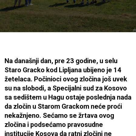
Na današnji dan, pre 23 godine, u selu
Staro Gracko kod Lipljana ubijeno je 14
žetelaca. Počinioci ovog zločina još uvek
su na slobodi, a Specijalni sud za Kosovo
sa sedištem u Hagu ostaje poslednja nada
da zločin u Starom Grackom neće proći
nekažnjeno. Sećamo se žrtava ovog
zločina i podsećamo pravosudne
institucije Kosova da ratni zločini ne