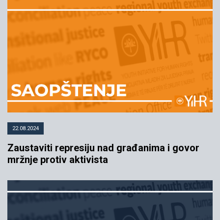
22.07.2022
YIHR
22.08.2024
Zaustaviti represiju nad građanima i govor
mržnje protiv aktivista