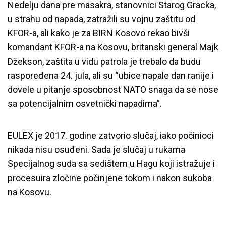
Nedelju dana pre masakra, stanovnici Starog Gracka,
u strahu od napada, zatražili su vojnu zaštitu od
KFOR-a, ali kako je za BIRN Kosovo rekao bivši
komandant KFOR-a na Kosovu, britanski general Majk
Džekson, zaštita u vidu patrola je trebalo da budu
raspoređena 24. jula, ali su “ubice napale dan ranije i
dovele u pitanje sposobnost NATO snaga da se nose
sa potencijalnim osvetnički napadima”.
EULEX je 2017. godine zatvorio slučaj, iako počinioci
nikada nisu osuđeni. Sada je slučaj u rukama
Specijalnog suda sa sedištem u Hagu koji istražuje i
procesuira zločine počinjene tokom i nakon sukoba
na Kosovu.