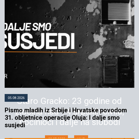
05.08.2026
Staro Gracko: 23 godine od
Pismo mladih iz Srbije i Hrvatske povodom
zločina nad 14 srpskih civila,
31. obljetnice operacije Oluja: I dalje smo
počinioci i dalje na slobodi
susjedi