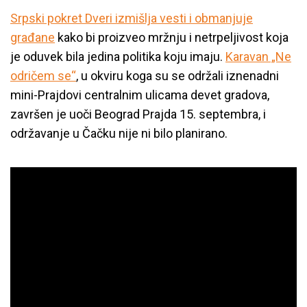
Srpski pokret Dveri izmišlja vesti i obmanjuje
građane
kako bi proizveo mržnju i netrpeljivost koja
je oduvek bila jedina politika koju imaju.
Karavan „Ne
odričem se“
, u okviru koga su se održali iznenadni
mini-Prajdovi centralnim ulicama devet gradova,
završen je uoči Beograd Prajda 15. septembra, i
održavanje u Čačku nije ni bilo planirano.