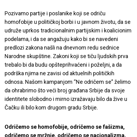
Pozivamo partije i poslanike koji se odriču
homofobije u političkoj borbi i u javnom životu, da se
udruže uprkos tradicionalnim partijskim i koalicionim
podelama, i da se angažuju kako bi se navedeni
predlozi zakona našli na dnevnom redu sednice
Narodne skupštine. Zakoni koji se tiču ljudskih prva
trebalo bi da budu opšteprihvaćeni i poželjni, a da
podrška njima ne zavisi od aktuelnih političkih
odnosa. Našom kampanjom “Ne odričem se” želimo
da ohrabrimo što veći broj građana Srbije da svoje
identitete slobodno i mirno izražavaju bilo da žive u
Čačku ili bilo kom drugom gradu Srbije.
Odričemo se homofobije, odričemo se fašizma,
odričemo se mržnje, odričemo se nacionalizma.