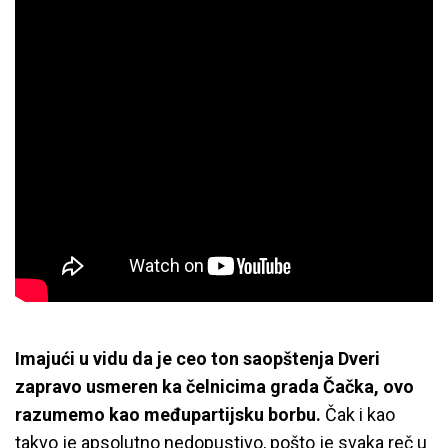
Imajući u vidu da je ceo ton saopštenja Dveri
zapravo usmeren ka čelnicima grada Čačka, ovo
razumemo kao međupartijsku borbu.
Čak i kao
takvo je apsolutno nedopustivo, pošto je svaka reč u