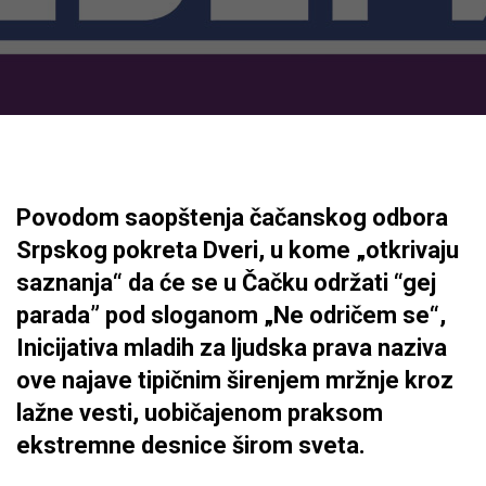
Povodom saopštenja čačanskog odbora
Srpskog pokreta Dveri, u kome „otkrivaju
saznanja“ da će se u Čačku održati “gej
parada” pod sloganom „Ne odričem se“,
Inicijativa mladih za ljudska prava naziva
ove najave tipičnim širenjem mržnje kroz
lažne vesti, uobičajenom praksom
ekstremne desnice širom sveta.