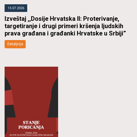
15.07.2026
Izveštaj ,,Dosije Hrvatska II: Proterivanje,
targetiranje i drugi primeri kršenja ljudskih
prava građana i građanki Hrvatske u Srbiji”
Detaljnije