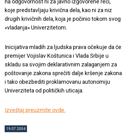
na odgovornost ni za javno izgovorene reči,
koje predstavljaju krivična dela, kao ni za niz
drugih krivičnih dela, koja je počinio tokom svog
«vladanja» Univerzitetom.
Inicijativa mladih za ljudska prava očekuje da će
premijer Vojislav Koštunica i Vlada Srbije u
skladu sa svojim deklarativnim zalaganjem za
poštovanje zakona sprečiti dalje kršenje zakona
i tako obezbediti proklamovanu autonomiju
Univerziteta od političkih uticaja.
Izveštaj preuzmite ovde.
19.07.2004