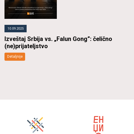
10.09.2025
Izveštaj Srbija vs. „Falun Gong”: čelično
(ne)prijateljstvo
Detaljnije