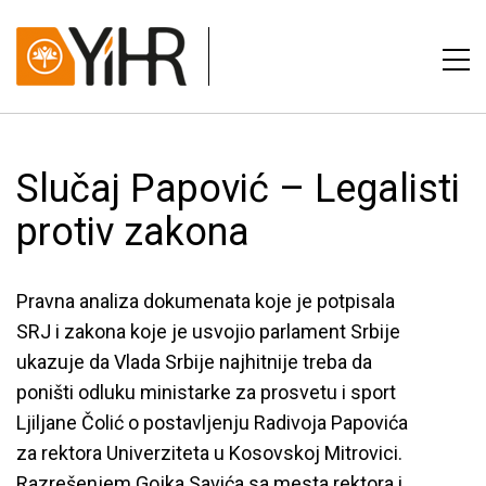
Slučaj Papović – Legalisti
protiv zakona
Pravna analiza dokumenata koje je potpisala
SRJ i zakona koje je usvojio parlament Srbije
ukazuje da Vlada Srbije najhitnije treba da
poništi odluku ministarke za prosvetu i sport
Ljiljane Čolić o postavljenju Radivoja Papovića
za rektora Univerziteta u Kosovskoj Mitrovici.
Razrešenjem Gojka Savića sa mesta rektora i