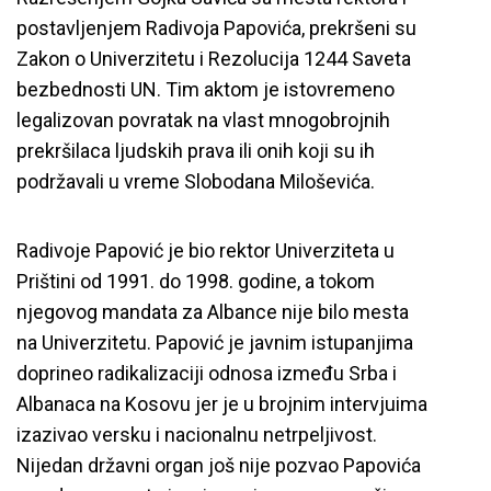
postavljenjem Radivoja Papovića, prekršeni su
Zakon o Univerzitetu i Rezolucija 1244 Saveta
bezbednosti UN. Tim aktom je istovremeno
legalizovan povratak na vlast mnogobrojnih
prekršilaca ljudskih prava ili onih koji su ih
podržavali u vreme Slobodana Miloševića.
Radivoje Papović je bio rektor Univerziteta u
Prištini od 1991. do 1998. godine, a tokom
njegovog mandata za Albance nije bilo mesta
na Univerzitetu. Papović je javnim istupanjima
doprineo radikalizaciji odnosa između Srba i
Albanaca na Kosovu jer je u brojnim intervjuima
izazivao versku i nacionalnu netrpeljivost.
Nijedan državni organ još nije pozvao Papovića