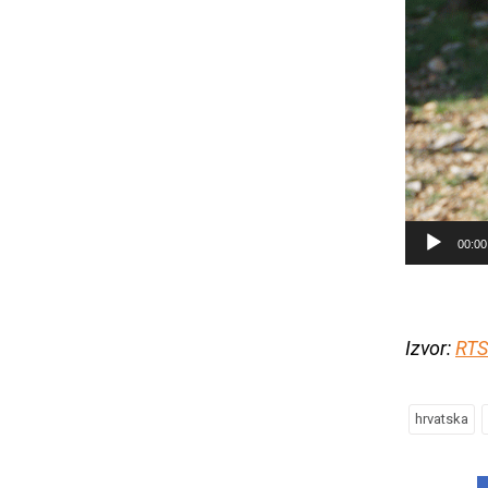
RTS: Dok se 
00:00
se 
Izvor:
RTS
hrvatska