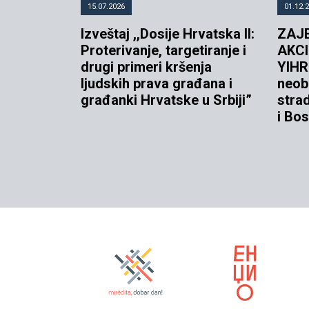
15.07.2026
01.12.
Izveštaj ,,Dosije Hrvatska II:
ZAJ
Proterivanje, targetiranje i
AKCI
drugi primeri kršenja
YIHR 
ljudskih prava građana i
neob
građanki Hrvatske u Srbiji”
strad
i Bos