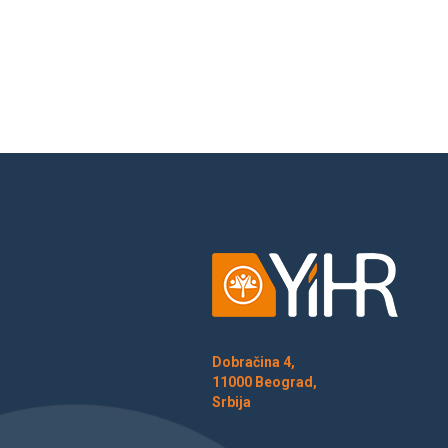
Dobračina 4,
11000 Beograd,
Srbija