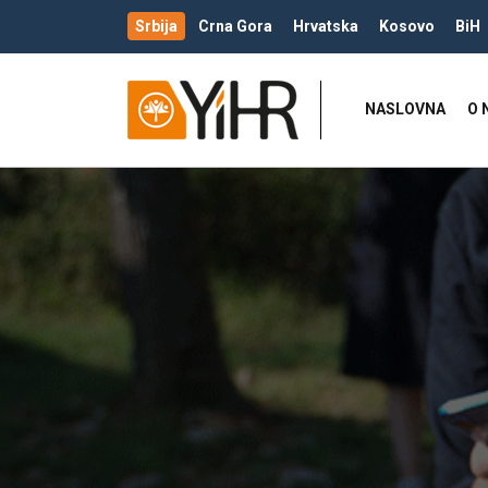
Srbija
Crna Gora
Hrvatska
Kosovo
BiH
NASLOVNA
O 