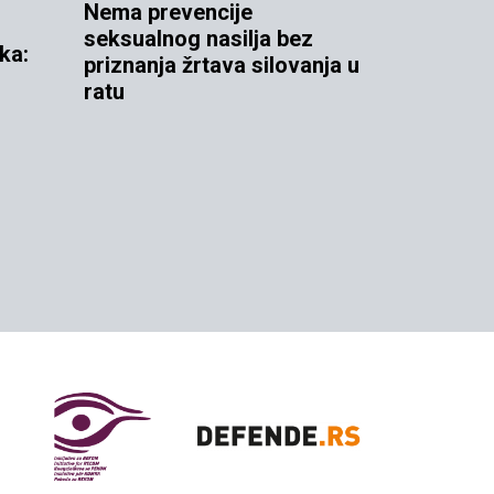
Nema prevencije
seksualnog nasilja bez
ka:
priznanja žrtava silovanja u
ratu