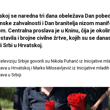
skoj se naredna tri dana obeležava Dan pobe
ske zahvalnosti i Dan branitelja nizom manif
m. Centralna proslava je u Kninu, čija je okoli
ostavila i brojne civilne žrtve, kojih su se dana
i Srbi u Hrvatskoj.
eleviziju Srbije govorili su Nikola Puharić iz Inicijative ml
ava u Hrvatskoj i Marko Milosavljević iz Inicijative mladih
ava u Srbiji.