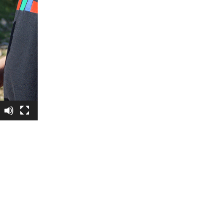
slavlje, Srbi
gona