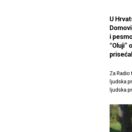
U Hrvat
Domovin
i pesmo
“Oluji” 
prisećal
Za Radio t
ljudska pr
ljudska pr
Video
Player