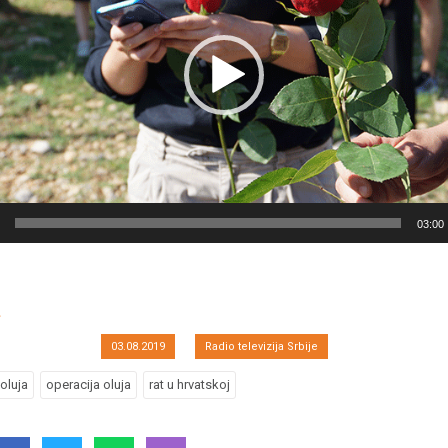
Hrvatska sprema za 
03:00
sećaju žrtava i pro
03.08.2019
Radio televizija Srbije
oluja
operacija oluja
rat u hrvatskoj