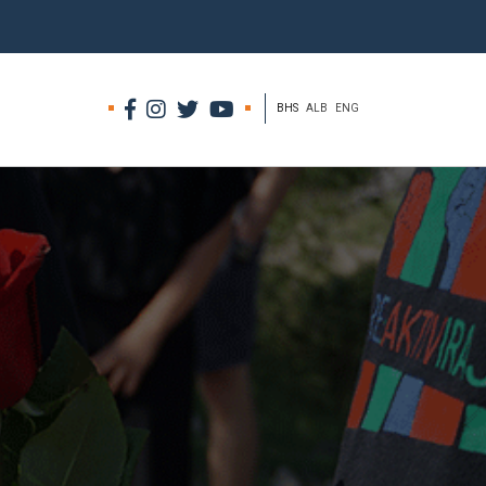
BHS
ALB
ENG