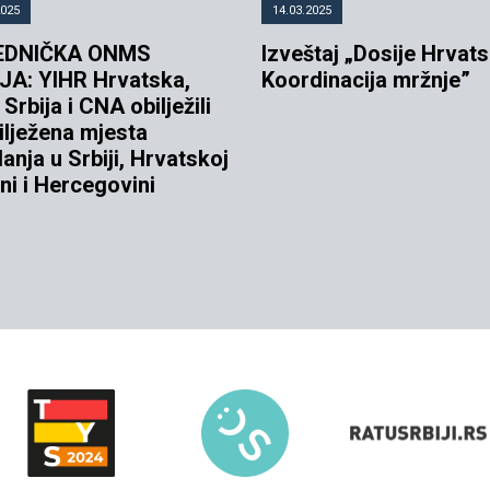
2025
14.03.2025
EDNIČKA ONMS
Izveštaj „Dosije Hrvats
JA: YIHR Hrvatska,
Koordinacija mržnje”
Srbija i CNA obilježili
ilježena mjesta
anja u Srbiji, Hrvatskoj
ni i Hercegovini