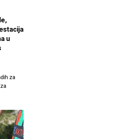
de,
estacija
na u
s
adih za
 za