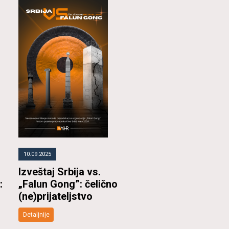
10.09.2025
Izveštaj Srbija vs.
:
„Falun Gong”: čelično
(ne)prijateljstvo
Detaljnije