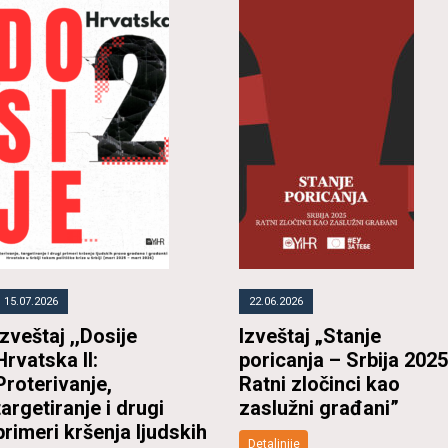
15.07.2026
22.06.2026
Izveštaj ,,Dosije
Izveštaj „Stanje
Hrvatska II:
poricanja – Srbija 2025
Proterivanje,
Ratni zločinci kao
targetiranje i drugi
zaslužni građani”
primeri kršenja ljudskih
Detaljnije