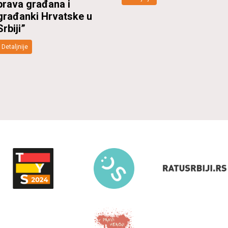
prava građana i
građanki Hrvatske u
Srbiji”
Detaljnije