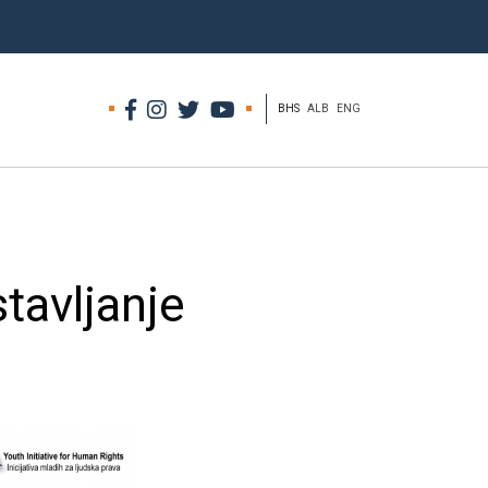
BHS
ALB
ENG
tavljanje