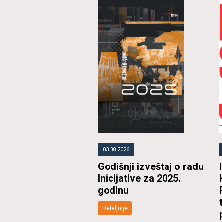
03.08.2026
Godišnji izveštaj o radu
Inicijative za 2025.
godinu
Detaljnije