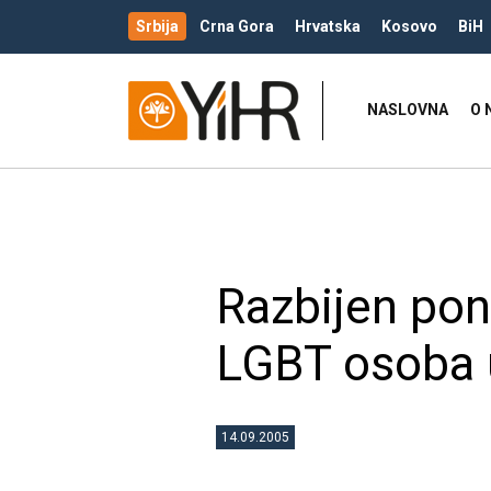
Srbija
Crna Gora
Hrvatska
Kosovo
BiH
NASLOVNA
O 
Razbijen pono
LGBT osoba u
14.09.2005