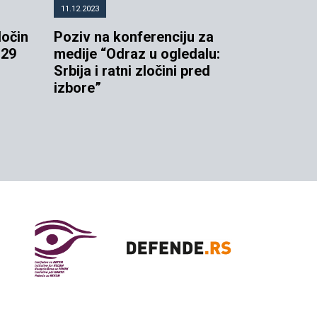
11.12.2023
ločin
Poziv na konferenciju za
 29
medije “Odraz u ogledalu:
Srbija i ratni zločini pred
izbore”