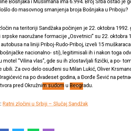
ine Bošnjaka i Muslimana ima 6.994. Broj Srba ostao je go
došlo do masovnog smanjenja broja Bošnjaka u Priboju?
zločin na teritoriji Sandžaka počinjen je 22. oktobra 1992.
i srpske naoružane formacije „Osvetnici” su 22. oktobra 
 autobusa na liniji Priboj-Rudo-Priboj, izveli 15 muškaraca
bošnjačke nacionalno- sti), legitimisali ih i nakon toga odv
čini u Srbiji – Sluč
 motel “Vilina vlas”, gde su ih zlostavljali fizički, a po- to
e ubili. Za ovo delo osuđeni su Milan Lukić, Oliver Krsmano
Dragićević na po dvadeset godina, a Đorđe Šević na petna
atvora pred Okružnim sudom u Beogradu.
28.02.2010
YIHR
t:
Ratni zločini u Srbiji – Slučaj Sandžak