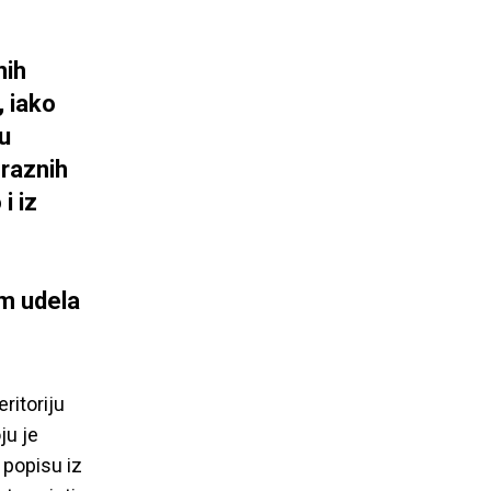
nih
, iako
 u
raznih
i iz
em udela
ritoriju
ju je
 popisu iz