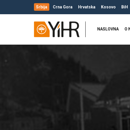
Srbija
Crna Gora
Hrvatska
Kosovo
BiH
NASLOVNA
O 