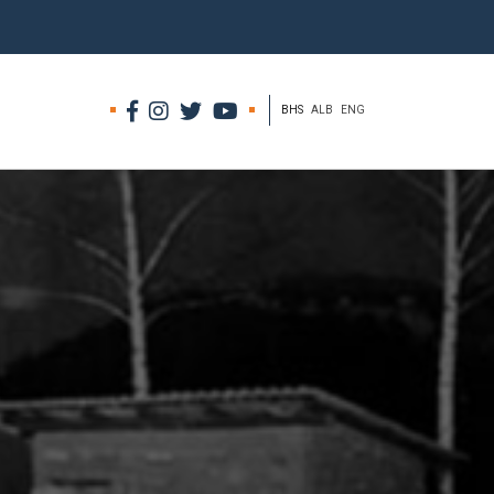
BHS
ALB
ENG