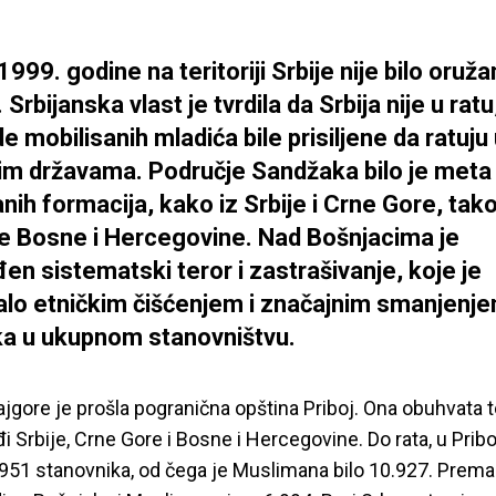
999. godine na teritoriji Srbije nije bilo oruža
Srbijanska vlast je tvrdila da Srbija nije u ratu
de mobilisanih mladića bile prisiljene da ratuju
m državama. Područje Sandžaka bilo je meta 
ih formacija, kako iz Srbije i Crne Gore, tako 
 Bosne i Hercegovine. Nad Bošnjacima je
en sistematski teror i zastrašivanje, koje je
ralo etničkim čišćenjem i značajnim smanjenj
a u ukupnom stanovništvu.
najgore je prošla pogranična opština Priboj. Ona obuhvata te
i Srbije, Crne Gore i Bosne i Hercegovine. Do rata, u Pribo
.951 stanovnika, od čega je Muslimana bilo 10.927. Prema