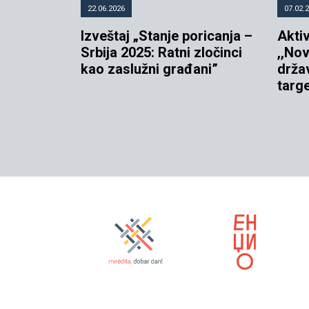
22.06.2026
07.02.
Izveštaj „Stanje poricanja –
Aktiv
Srbija 2025: Ratni zločinci
,,Nov
kao zaslužni građani”
drža
targ