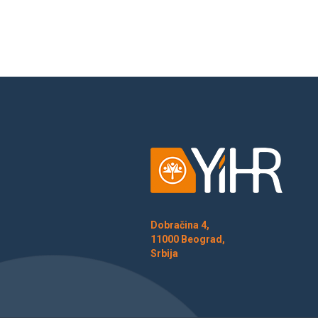
Dobračina 4,
11000 Beograd,
Srbija