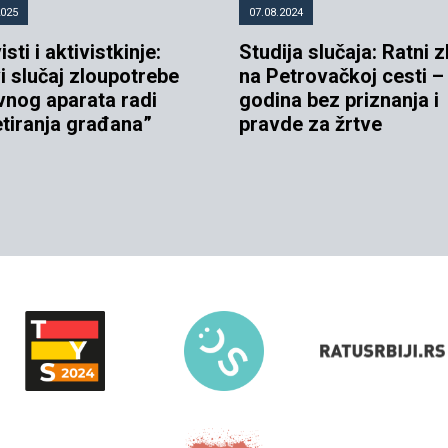
2025
07.08.2024
isti i aktivistkinje:
Studija slučaja: Ratni z
i slučaj zloupotrebe
na Petrovačkoj cesti –
vnog aparata radi
godina bez priznanja i
etiranja građana”
pravde za žrtve