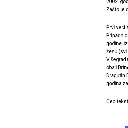
2002. god
Zašto je 
Prvi veći 
Pripadnic
godine, iz
ženu (svi 
Ratni zlo
Višegrad u
obali Drin
Dragutin 
godina z
Ceo teks