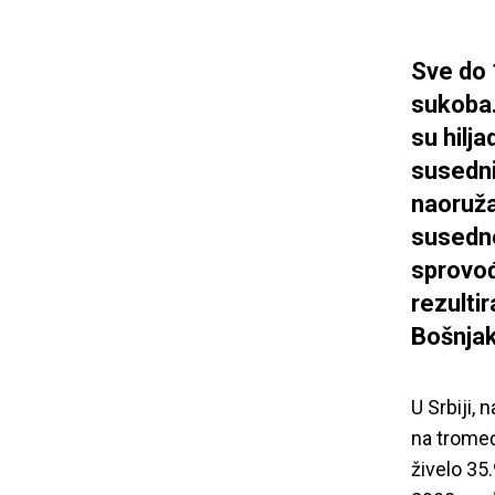
Sve do 1
sukoba. 
su hilja
susedni
naoružan
susedne
sprovođ
rezulti
Bošnjak
U Srbiji, 
na tromeđ
živelo 35