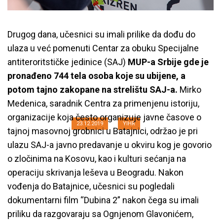
Drugog dana, učesnici su imali prilike da dođu do
ulaza u već pomenuti Centar za obuku Specijalne
antiteroritstičke jedinice (SAJ)
MUP-a Srbije gde je
pronađeno 744 tela osoba koje su ubijene, a
Radionica o tajnim masovnim
potom tajno zakopane na strelištu SAJ-a.
Mirko
grobnicama u Srbiji
Medenica, saradnik Centra za primenjenu istoriju,
organizacije koja često organizuje javne časove o
23.12.2019
YIHR
tajnoj masovnoj grobnici u Batajnici, održao je pri
ulazu SAJ-a javno predavanje u okviru kog je govorio
o zločinima na Kosovu, kao i kulturi sećanja na
operaciju skrivanja leševa u Beogradu. Nakon
vođenja do Batajnice, učesnici su pogledali
dokumentarni film “Dubina 2” nakon čega su imali
priliku da razgovaraju sa Ognjenom Glavonićem,