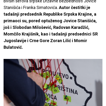
bivših šefova srpske Državne bezbednosti Jovice
Stanišića i Franka Simatovića.
Autor čestitki je
tadašnji predsednik Republike Srpska Krajine, a
primaoci su, pored optuženog Jovice Stanišića,
još i Slobodan Milošević, Radovan Karadžić,
Momčilo Krajišnik, kao i tadašnji predsednici SR
Jugoslavije i Crne Gore Zoran Lilić i Momir
Bulatović.