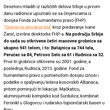
Desetoro mladih iz različitih delova Srbije u prvom
danu radionice upoznalo se sa činjenicama iz
dosijea Fonda za humanitarno pravo (FHP)
“Operacija skrivanja tela”
kroz predavanje Ivane
Žanić, izvršne direktorke FHP-a.
Na području Srbije
do sada su otkrivene četiri masovne grobnice sa
ukupno 941 telom, i to: Batajnica sa 744 tela,
Perućac sa 84, Petrovo Selo sa 61 i Rudnica sa 52.
Prve tri grobnice otkrivene su 2001. godine, a
poslednja, Rudnica, 2013. godine. Fond za
humanitarno pravo u pomenutom dosijeu iznosi i
podatke o spaljivanju leševa kosovskih Albanaca,
pritom pominjući tri lokacije: Mačkaticu,
aluminijumski kompleks kod Surdulice, kombinat
Feronikl u Glogovcu i rudarsko-topioničarski basen u
Boru.