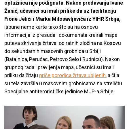
optužnica nije podignuta.
Nakon predavanja Ivane
Žanić, učesnici su imali prilike da uz facilitaciju
Fione Jelići i Marka Milosavljevića iz YIHR Srbija,
ispune neme karte tako što su na osnovu
informacija iz presuda i dokumenata kreirali mape
puteva skrivanja žrtava: od ratnih zločina na Kosovu
do sekundarnih masovnih grobnica u Srbiji
(Batajnica, Perućac, Petrovo Selo i Rudnicu). Nakon
grupnog rada i pravljenja mapa, učesnici su imali
priliku da čitaju
priče porodica žrtava ubijenih
, a čija
su tela završila u masovnim grobnicama na strelištu
Specijalne antiterorističke jedinice MUP-a Srbije.