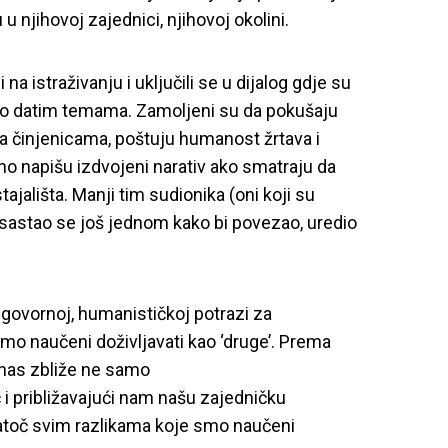
u njihovoj zajednici, njihovoj okolini.
na istraživanju i uključili se u dijalog gdje su
a o datim temama. Zamoljeni su da pokušaju
 na činjenicama, poštuju humanost žrtava i
no napišu izdvojeni narativ ako smatraju da
ajališta. Manji tim sudionika (oni koji su
) sastao se još jednom kako bi povezao, uredio
dgovornoj, humanističkoj potrazi za
mo naučeni doživljavati kao ‘druge’. Prema
nas zbliže ne samo
eć i približavajući nam našu zajedničku
natoč svim razlikama koje smo naučeni