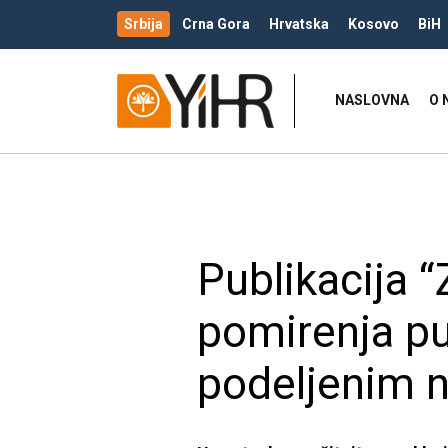
Srbija
Crna Gora
Hrvatska
Kosovo
BiH
NASLOVNA
O 
Publikacija “
pomirenja pu
podeljenim n