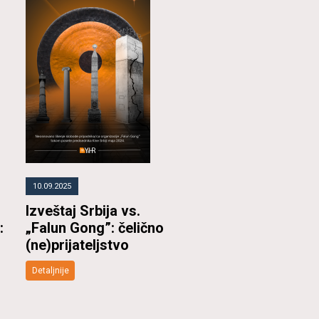
10.09.2025
Izveštaj Srbija vs.
:
„Falun Gong”: čelično
(ne)prijateljstvo
Detaljnije