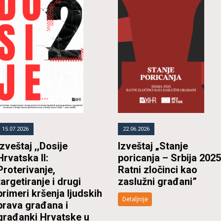
15.07.2026
22.06.2026
Izveštaj ,,Dosije
Izveštaj „Stanje
Hrvatska II:
poricanja – Srbija 2025
Proterivanje,
Ratni zločinci kao
targetiranje i drugi
zaslužni građani”
primeri kršenja ljudskih
Detaljnije
prava građana i
građanki Hrvatske u