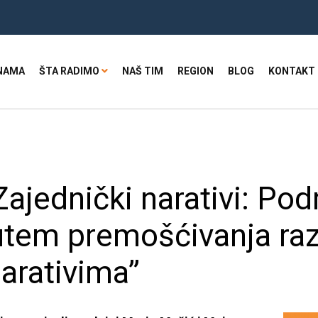
NAMA
ŠTA RADIMO
NAŠ TIM
REGION
BLOG
KONTAKT
Zajednički narativi: Po
tem premošćivanja raz
arativima”