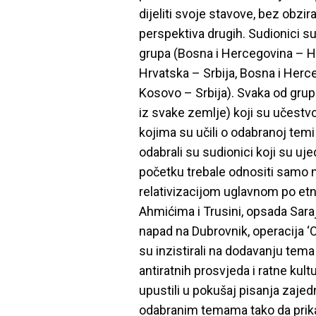
dijeliti svoje stavove, bez obzira
perspektiva drugih. Sudionici su 
grupa (Bosna i Hercegovina – Hr
Hrvatska – Srbija, Bosna i Herc
Kosovo – Srbija). Svaka od grup
iz svake zemlje) koji su učestv
kojima su učili o odabranoj temi
odabrali su sudionici koji su uj
početku trebale odnositi samo n
relativizacijom uglavnom po etn
Ahmićima i Trusini, opsada Saraj
napad na Dubrovnik, operacija ‘Olu
su inzistirali na dodavanju tem
antiratnih prosvjeda i ratne kult
upustili u pokušaj pisanja zajedn
odabranim temama tako da prika