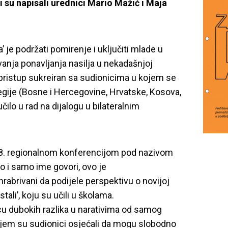
i su napisali urednici Mario Mažić i Maja
a’ je podržati pomirenje i uključiti mlade u
vanja ponavljanja nasilja u nekadašnjoj
z pristup sukreiran sa sudionicima u kojem se
egije (Bosne i Hercegovine, Hrvatske, Kosova,
učilo u rad na dijalogu u bilateralnim
18. regionalnom konferencijom pod nazivom
to i samo ime govori, ovo je
hrabrivani da podijele perspektivu o novijoj
tali’, koju su učili u školama.
icu dubokih razlika u narativima od samog
kojem su sudionici osjećali da mogu slobodno