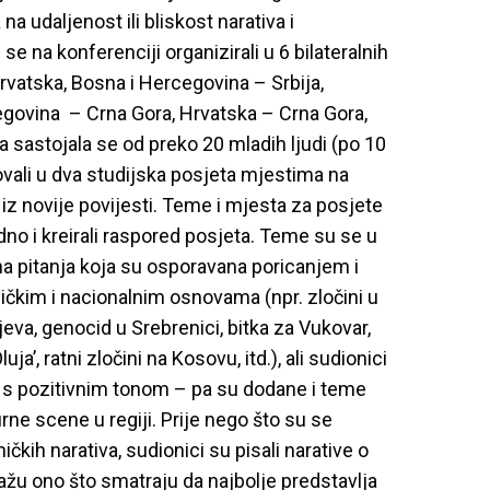
 na udaljenost ili bliskost narativa i
se na konferenciji organizirali u 6 bilateralnih
vatska, Bosna i Hercegovina – Srbija,
egovina – Crna Gora, Hrvatska – Crna Gora,
a sastojala se od preko 20 mladih ljudi (po 10
ovali u dva studijska posjeta mjestima na
 iz novije povijesti. Teme i mjesta za posjete
edno i kreirali raspored posjeta. Teme su se u
a pitanja koja su osporavana poricanjem i
ičkim i nacionalnim osnovama (npr. zločini u
eva, genocid u Srebrenici, bitka za Vukovar,
ja’, ratni zločini na Kosovu, itd.), ali sudionici
a s pozitivnim tonom – pa su dodane i teme
urne scene u regiji. Prije nego što su se
ičkih narativa, sudionici su pisali narative o
žu ono što smatraju da najbolje predstavlja