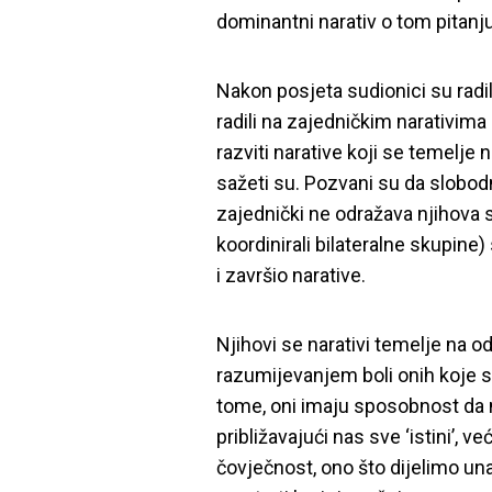
dominantni narativ o tom pitanju 
Nakon posjeta sudionici su radili 
radili na zajedničkim narativim
razviti narative koji se temelje
sažeti su. Pozvani su da slobod
zajednički ne odražava njihova st
koordinirali bilateralne skupine
i završio narative.
Njihovi se narativi temelje na o
razumijevanjem boli onih koje s
tome, oni imaju sposobnost da 
približavajući nas sve ‘istini’, v
čovječnost, ono što dijelimo u