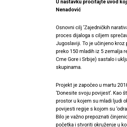
U nastavku pročitajte uvod koj
Nenadović
Osnovni cilj ‘Zajedničkih narativ
proces dijaloga s ciljem spreča
Jugoslaviji. To je učinjeno kro
preko 150 mladih iz 5 zemalja r
Crne Gore i Srbije) sastalo i uklj
skupinama.
Projekt je započeo u martu 20
‘Donesite svoju povijest’. Kao š
prostor u kojem su mladi ljudi o
povijesti regije s kojom su ‘odras
Bilo je važno prepoznati činjen
početka i stvoriti okruženje u 