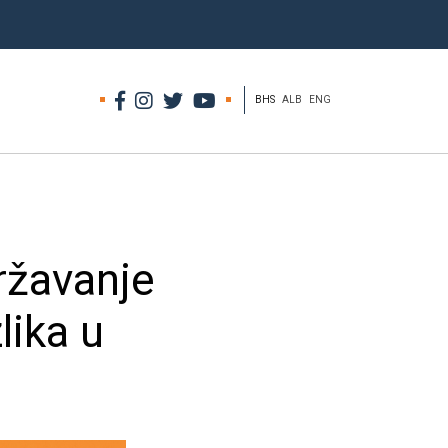
BHS
ALB
ENG
državanje
lika u