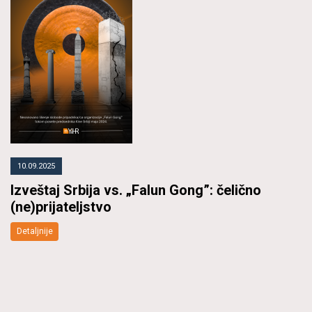
10.09.2025
Izveštaj Srbija vs. „Falun Gong”: čelično
(ne)prijateljstvo
Detaljnije