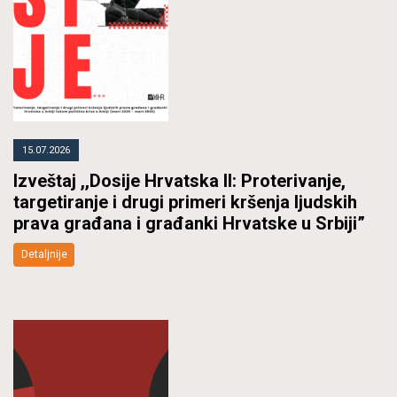
15.07.2026
Izveštaj ,,Dosije Hrvatska II: Proterivanje,
targetiranje i drugi primeri kršenja ljudskih
prava građana i građanki Hrvatske u Srbiji”
Detaljnije