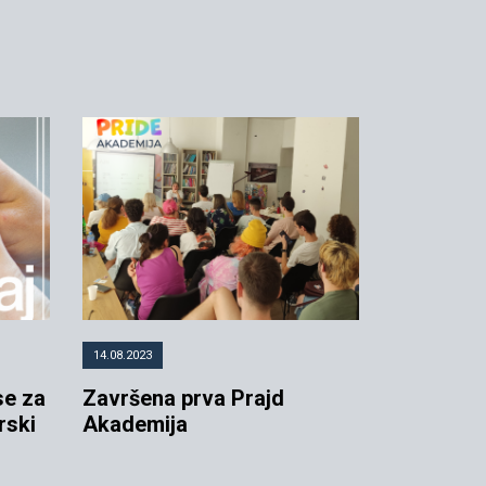
14.08.2023
se za
Završena prva Prajd
rski
Akademija