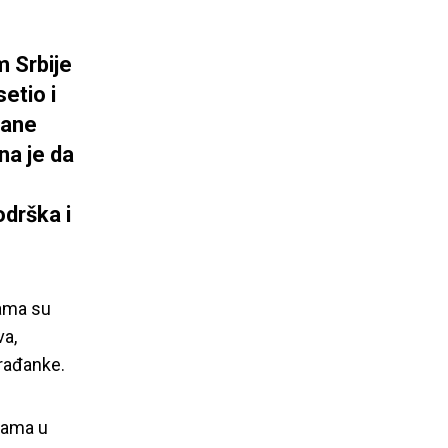
m Srbije
etio i
žane
na je da
odrška i
jama su
va,
građanke.
cama u