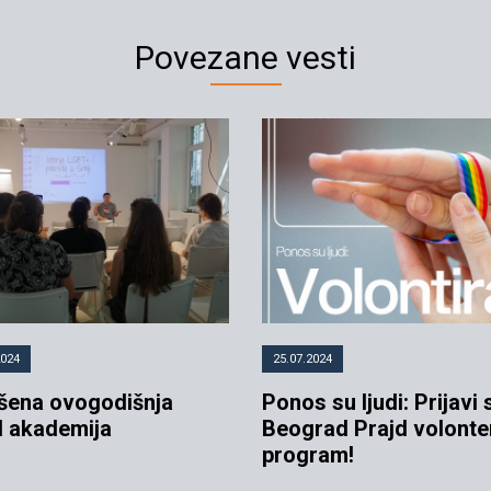
Povezane vesti
2024
25.07.2024
šena ovogodišnja
Ponos su ljudi: Prijavi 
d akademija
Beograd Prajd volonte
program!