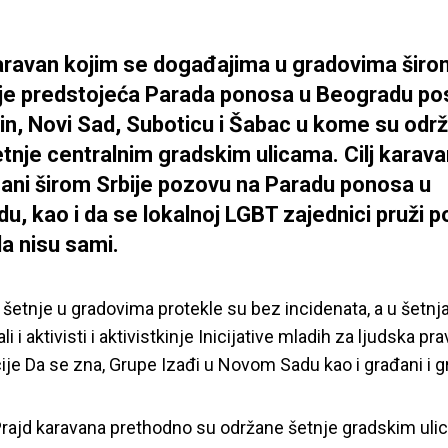
aravan kojim se događajima u gradovima širo
uje predstojeća Parada ponosa u Beogradu pos
in, Novi Sad, Suboticu i Šabac u kome su odr
etnje centralnim gradskim ulicama. Cilj karava
ani širom Srbije pozovu na Paradu ponosa u
u, kao i da se lokalnoj LGBT zajednici pruži p
da nisu sami.
 šetnje u gradovima protekle su bez incidenata, a u šetn
i i aktivisti i aktivistkinje Inicijative mladih za ljudska pra
ije Da se zna, Grupe Izađi u Novom Sadu kao i građani i 
Prajd karavana prethodno su održane šetnje gradskim uli