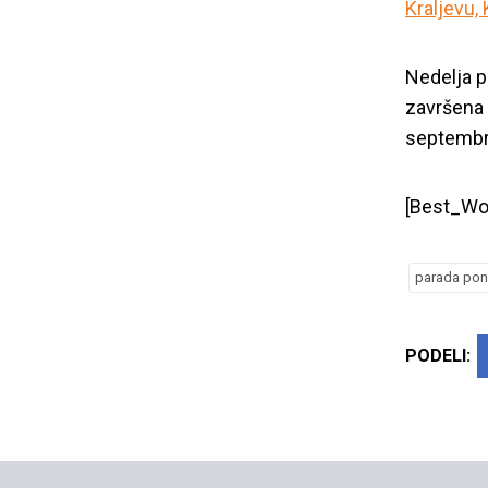
Kraljevu,
Nedelja p
završena
Prajd karavan
septembr
[Best_Wor
parada po
PODELI: