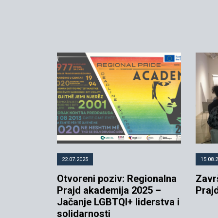
22.07.2025
15.08.
Otvoreni poziv: Regionalna
Zavr
Prajd akademija 2025 –
Praj
Jačanje LGBTQI+ liderstva i
solidarnosti