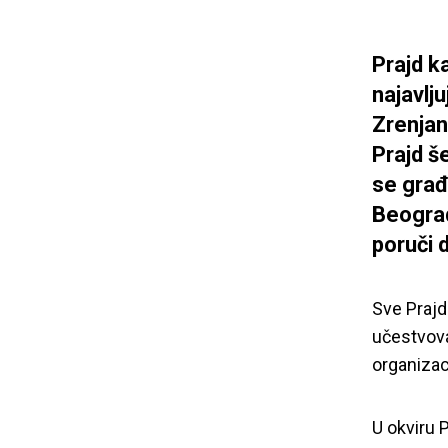
Prajd k
najavlj
Zrenjan
Prajd š
se građ
Beograd
poruči 
Sve Prajd
učestvoval
organizac
U okviru 