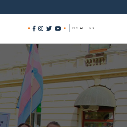
BHS
ALB
ENG