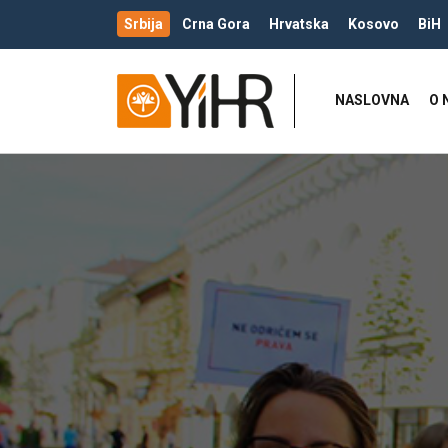
Srbija
Crna Gora
Hrvatska
Kosovo
BiH
NASLOVNA
O 