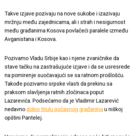
Takve izjave pozivaju na nove sukobe i izazivaju
mržnju među zajednicama, ali i strah i nesigurnost
među građanima Kosova povlačeći paralele između
Avganistana i Kosova.
Pozivamo Vladu Srbije kao i njene zvaničnike da
stave tačku na zastrašujuće izjave i da se usresrede
na pomirenje suočavajući se sa ratnom prošlošću.
Takođe pozivamo srpske vlasti da prekinu sa
praksom slavljenja ratnih zločinaca poput
Lazarevića. Podsećamo da je Vladimir Lazarević
nedavno
dobio titulu počasnog građanina
u niškoj
opštini Pantelej.