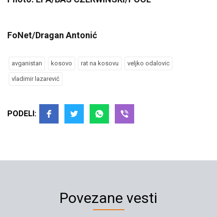
FoNet/Dragan Antonić
avganistan
kosovo
rat na kosovu
veljko odalovic
vladimir lazarević
PODELI:
Povezane vesti