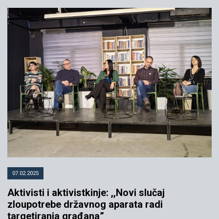
Povlačeći paralelu između
Avganistana i Kosova, Odalović i
Lazarević priželjkuju novi sukob
18.08.2021
YIHR
07.02.2025
Aktivisti i aktivistkinje: ,,Novi slučaj
zloupotrebe državnog aparata radi
targetiranja građana”