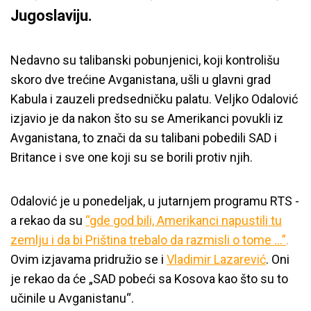
Jugoslaviju.
Nedavno su talibanski pobunjenici, koji kontrolišu
skoro dve trećine Avganistana, ušli u glavni grad
Kabula i zauzeli predsedničku palatu. Veljko Odalović
izjavio je da nakon što su se Amerikanci povukli iz
Avganistana, to znači da su talibani pobedili SAD i
Britance i sve one koji su se borili protiv njih.
Odalović je u ponedeljak, u jutarnjem programu RTS -
a rekao da su
“gde god bili, Amerikanci napustili tu
zemlju i da bi Priština trebalo da razmisli o tome …”
.
Ovim izjavama pridružio se i
Vladimir Lazarević
. Oni
je rekao da će „SAD pobeći sa Kosova kao što su to
učinile u Avganistanu“.