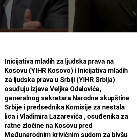
Inicijativa mladih za ljudska prava na
Kosovu (YIHR Kosovo) i Inicijativa mladih
za ljudska prava u Srbiji (YIHR Srbija)
osuđuju izjave Veljka Odalovića,
generalnog sekretara Narodne skupštine
Srbije i predsednika Komisije za nestala
lica i Vladimira Lazarevića , osuđenika za
ratne zločine na Kosovu pred
Međunarodnim krivičnim sudom za bivšu