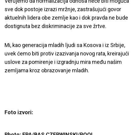
Verujemo da normalizacija odnosa neće biti moguća
sve dok postoje izrazi mržnje, zastrašujući govor
aktuelnih lidera obe zemlje kao i dok pravda ne bude
dostignuta bez diskriminacije za sve žrtve.
Mi, kao generacija mladih ljudi sa Kosova i iz Srbije,
uvek ćemo biti protiv izazivanja novog rata, kreirajući
uslove za pomirenje i izgradnju mira među našim
zemljama kroz obrazovanje mladih.
Foto izvori:
Photo: EPA/BAS CZERWINSKI/POOL