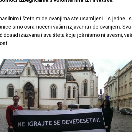
nasilnim i štetnim delovanjima ste usamljeni. I s jedne i 
anice smo osramoćeni vašim izjavama i delovanjem. Sva 
eć dosad izazvana i sva šteta koje još nismo ni svesni, vaš
ost.
mijerima Srbije i H