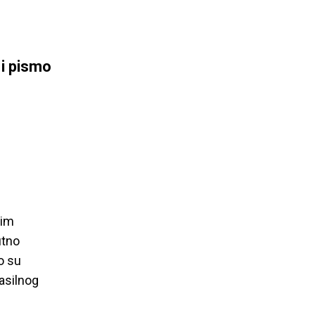
 i pismo
nim
utno
o su
asilnog