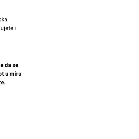
ka i
ujete i
e da se
ot u miru
ze.