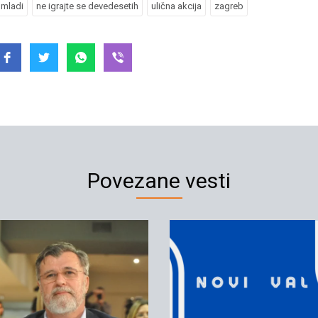
mladi
ne igrajte se devedesetih
ulična akcija
zagreb
Povezane vesti