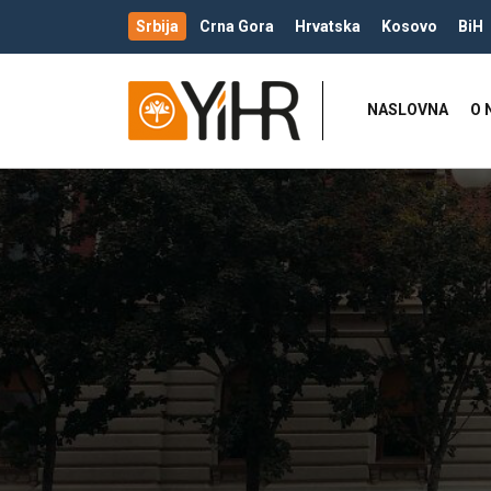
Srbija
Crna Gora
Hrvatska
Kosovo
BiH
NASLOVNA
O 