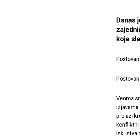
Danas j
zajedni
koje sle
Poštovani
Poštovani
Veoma sm
izjavama 
prolazi k
konfliktn
iskustva 