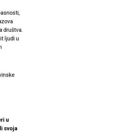
asnosti,
zazova
a društva.
t ljudi u
m
ovinske
ri u
li svoja