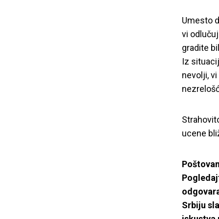
Umesto da
vi odluču
gradite bi
Iz situaci
nevolji, v
nezrelošć
Strahovit
ucene bli
Poštovani
Pogledajt
odgovara
Srbiju sl
iskustva