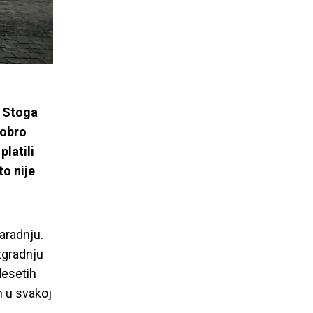
TIH!
. Stoga
dobro
latili
to nije
aradnju.
zgradnju
desetih
h u svakoj