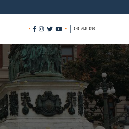
BHS
ALB
ENG