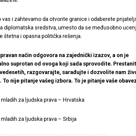
vas i zahtevamo da otvorite granice i odaberete prijateljs
ka diplomatska sredstva, umesto da se međusobno ucenj
e štetna i opasna politička rešenja.
spravan način odgovora na zajednički izazov, a on je
alno suprotan od ovoga koji sada sprovodite. Prestanit
vedesetih, razgovarajte, sarađujte i dozvolite nam živ
i. To nije pitanje vašeg izbora. To je pitanje vaše obave
va mladih za ljudska prava – Hrvatska
a mladih za ljudska prava – Srbija