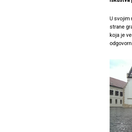
U svojim 
strane gr
koja je v
odgovorn
Poruka pre