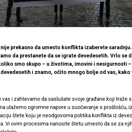
AJTE SE DEVEDESE
28.09.2015
YIHR
 nije prekasno da umesto konflikta izaberete saradnju
vamo da prestanete da se igrate devedesetih. Vrlo se 
liko smo skupo – u životima, imovini i nesigurnosti – p
 devedesetih i znamo, očito mnogo bolje od vas, kako 
vas i zahtevamo da saslušate svoje građane koji traže s
ma ulažemo ogromne napore u suočavanje s prošlošću, i
naciju štete koju je neodgovorna politika konflikta iz deve
a. Vi ovim procesima nanosite štetu umesto da se za nji
zalažete.