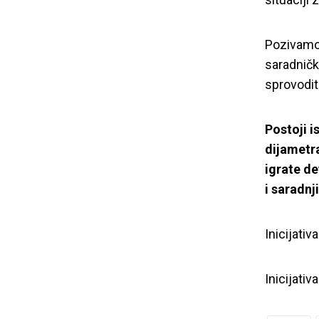
Pozivamo 
saradnič
sprovodit
Postoji i
dijametr
igrate de
i saradnj
Inicijati
Inicijativ