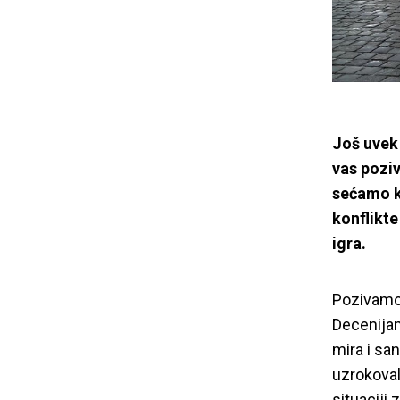
IGR
Još uvek
vas pozi
sećamo ko
konflikte
igra.
Pozivamo 
Decenija
mira i sa
uzrokoval
situaciji 