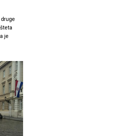
s druge
šteta
a je
rvatske: NE