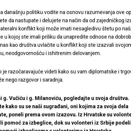
 današnju politiku vodite na osnovu razumevanja ove op
jete da nastupate i delujete na način da od zajedničkog i
lateralni konflikt koji može imati nesagledivu štetu po naš
je u kojoj ste imali priliku da unapredite odnose na dobrobi
i nas kao društva uvlačite u konflikt koji ste izazvali svojo
u, neodgovornošću i ishitrenim delovanjem.
o je razočaravajuće videti kako su vam diplomatske i trg
že nego razgovor i saradnja.
 g. Vučiću i g. Milanoviću, pogledajte u svoja društva.
e kako su se naši sugrađani, oni kojima za svoja dela
te, poneli prema ovom izazovu. Iz Hrvatske su volonte
ali pomoć za izbeglice, dok su volonteri iz Srbije podeli
 pomoći izbeglicama s volonterima iz Hrvatske.