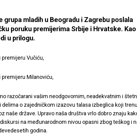
e grupa mladih u Beogradu i Zagrebu poslala
čku poruku premijerima Srbije i Hrvatske. Kao
di u prilogu.
 premijeru Vučiću,
 premijeru Milanoviću,
o razočarani vašim neodgovornim, neadekvatnim i štet
i delima o zajedničkom izazovu talasa izbeglica koji tren
roz naše države. Upravo naša društva vrlo dobro znaju kak
i diskursi na međunarodnom nivou opasni zbog teškog i n
devedesetih godina.