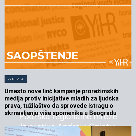
27.01.2026
Umesto nove linč kampanje prorežimskih
medija protiv Inicijative mladih za ljudska
prava, tužilaštvo da sprovede istragu o
skrnavljenju više spomenika u Beogradu
Podrška regionalne mreže
Inicijative Andreju Gnjotu: