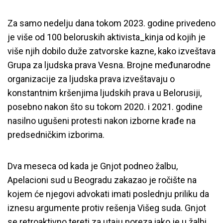
Za samo nedelju dana tokom 2023. godine privedeno
je više od 100 beloruskih aktivista_kinja od kojih je
više njih dobilo duže zatvorske kazne, kako izveštava
Grupa za ljudska prava Vesna. Brojne međunarodne
organizacije za ljudska prava izveštavaju o
konstantnim kršenjima ljudskih prava u Belorusiji,
posebno nakon što su tokom 2020. i 2021. godine
nasilno ugušeni protesti nakon izborne krađe na
predsedničkim izborima.
Dva meseca od kada je Gnjot podneo žalbu,
Apelacioni sud u Beogradu zakazao je ročište na
kojem će njegovi advokati imati poslednju priliku da
iznesu argumente protiv rešenja Višeg suda. Gnjot
se retroaktivno tereti za utaju poreza iako je u žalbi