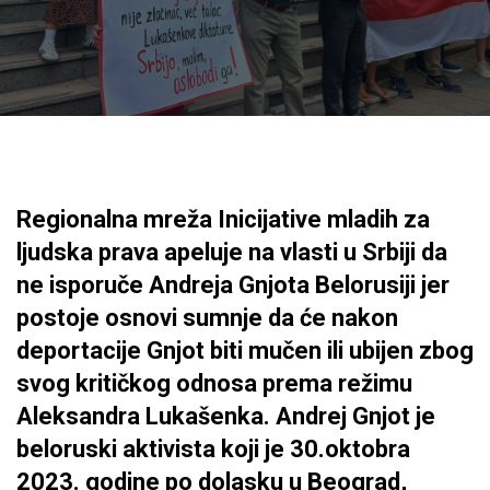
Regionalna mreža Inicijative mladih za
ljudska prava apeluje na vlasti u Srbiji da
ne isporuče Andreja Gnjota Belorusiji jer
postoje osnovi sumnje da će nakon
deportacije Gnjot biti mučen ili ubijen zbog
svog kritičkog odnosa prema režimu
Aleksandra Lukašenka. Andrej Gnjot je
beloruski aktivista koji je 30.oktobra
2023. godine po dolasku u Beograd,