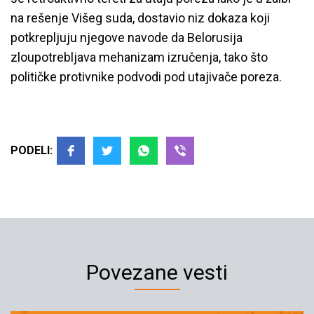
na rešenje Višeg suda, dostavio niz dokaza koji
potkrepljuju njegove navode da Belorusija
zloupotrebljava mehanizam izručenja, tako što
političke protivnike podvodi pod utajivače poreza.
PODELI:
Povezane vesti