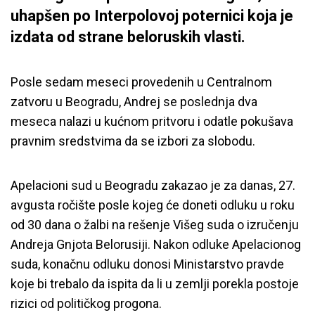
uhapšen po Interpolovoj poternici koja je
izdata od strane beloruskih vlasti.
Posle sedam meseci provedenih u Centralnom
zatvoru u Beogradu, Andrej se poslednja dva
meseca nalazi u kućnom pritvoru i odatle pokušava
pravnim sredstvima da se izbori za slobodu.
Apelacioni sud u Beogradu zakazao je za danas, 27.
avgusta ročište posle kojeg će doneti odluku u roku
od 30 dana o žalbi na rešenje Višeg suda o izručenju
Andreja Gnjota Belorusiji. Nakon odluke Apelacionog
suda, konačnu odluku donosi Ministarstvo pravde
koje bi trebalo
da ispita da li u zemlji porekla postoje
rizici od političkog progona.