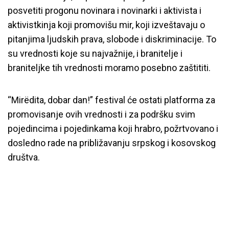
posvetiti progonu novinara i novinarki i aktivista i
aktivistkinja koji promovišu mir, koji izveštavaju o
pitanjima ljudskih prava, slobode i diskriminacije. To
su vrednosti koje su najvažnije, i branitelje i
braniteljke tih vrednosti moramo posebno zaštititi.
“Mirëdita, dobar dan!” festival će ostati platforma za
promovisanje ovih vrednosti i za podršku svim
pojedincima i pojedinkama koji hrabro, požrtvovano i
dosledno rade na približavanju srpskog i kosovskog
društva.