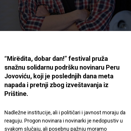
“Mirëdita, dobar dan!” festival pruža
snažnu solidarnu podršku novinaru Peru
Jovoviću, koji je poslednjih dana meta
napada i pretnji zbog izveštavanja iz
Prištine.
Nadležne institucije, ali i političari i javnost moraju da
reaguju. Progon novinara i novinarki je nedopustiv u
svakom slučaju, ali posebnu pažnju moramo