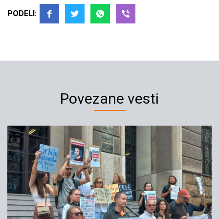
PODELI:
Povezane vesti
Podrška novinaru Peru Jovoviću
16.10.2021
YIHR