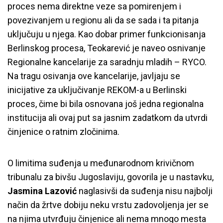
proces nema direktne veze sa pomirenjem i
povezivanjem u regionu ali da se sada i ta pitanja
uključuju u njega. Kao dobar primer funkcionisanja
Berlinskog procesa, Teokarević je naveo osnivanje
Regionalne kancelarije za saradnju mladih – RYCO.
Na tragu osivanja ove kancelarije, javljaju se
inicijative za uključivanje REKOM-a u Berlinski
proces, čime bi bila osnovana još jedna regionalna
institucija ali ovaj put sa jasnim zadatkom da utvrdi
činjenice o ratnim zločinima.
O limitima suđenja u međunarodnom krivičnom
tribunalu za bivšu Jugoslaviju, govorila je u nastavku,
Jasmina Lazović
naglasivši da suđenja nisu najbolji
način da žrtve dobiju neku vrstu zadovoljenja jer se
na njima utvrđuju činjenice ali nema mnogo mesta