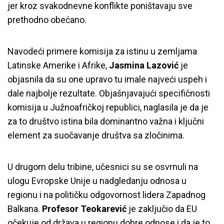
jer kroz svakodnevne konflikte poništavaju sve
prethodno obećano.
Navodeći primere komisija za istinu u zemljama
Latinske Amerike i Afrike,
Jasmina Lazović
je
objasnila da su one upravo tu imale najveći uspeh i
dale najbolje rezultate. Objašnjavajući specifičnosti
komisija u Južnoafričkoj republici, naglasila je da je
za to društvo istina bila dominantno važna i ključni
element za suočavanje društva sa zločinima.
U drugom delu tribine, učesnici su se osvrnuli na
ulogu Evropske Unije u nadgledanju odnosa u
regionu i na političku odgovornost lidera Zapadnog
Balkana.
Profesor Teokarević
je zaključio da EU
očekuje od država u regionu dobre odnose i da je to