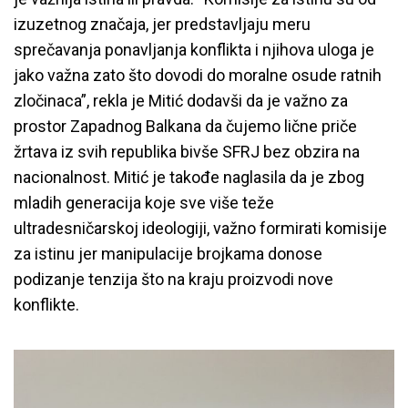
izuzetnog značaja, jer predstavljaju meru
sprečavanja ponavljanja konflikta i njihova uloga je
jako važna zato što dovodi do moralne osude ratnih
zločinaca”, rekla je Mitić dodavši da je važno za
prostor Zapadnog Balkana da čujemo lične priče
žrtava iz svih republika bivše SFRJ bez obzira na
nacionalnost. Mitić je takođe naglasila da je zbog
mladih generacija koje sve više teže
ultradesničarskoj ideologiji, važno formirati komisije
za istinu jer manipulacije brojkama donose
podizanje tenzija što na kraju proizvodi nove
konflikte.