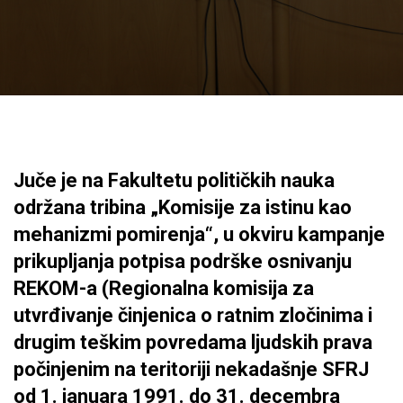
Juče je na Fakultetu političkih nauka
održana tribina „Komisije za istinu kao
mehanizmi pomirenja“, u okviru kampanje
prikupljanja potpisa podrške osnivanju
REKOM-a (Regionalna komisija za
utvrđivanje činjenica o ratnim zločinima i
drugim teškim povredama ljudskih prava
počinjenim na teritoriji nekadašnje SFRJ
od 1. januara 1991. do 31. decembra