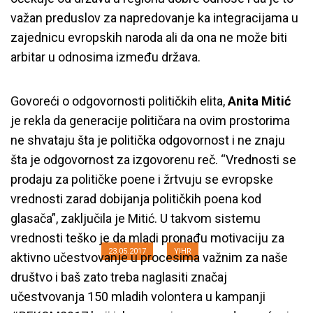
važan preduslov za napredovanje ka integracijama u
zajednicu evropskih naroda ali da ona ne može biti
arbitar u odnosima između država.
Govoreći o odgovornosti političkih elita,
Anita Mitić
je rekla da generacije političara na ovim prostorima
ne shvataju šta je politička odgovornost i ne znaju
šta je odgovornost za izgovorenu reč. “Vrednosti se
prodaju za političke poene i žrtvuju se evropske
Održana tribina “Komisije za
vrednosti zarad dobijanja političkih poena kod
istinu kao mehanizmi pomirenja”
glasača”, zaključila je Mitić. U takvom sistemu
vrednosti teško je da mladi pronađu motivaciju za
23.05.2017
YIHR
aktivno učestvovanje u procesima važnim za naše
društvo i baš zato treba naglasiti značaj
učestvovanja 150 mladih volontera u kampanji