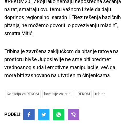
#REKOM2017 koji iako nemaju neposredna sećanja
na rat, smatraju ovu temu važnom i žele da daju
doprinos regionalnoj saradnji. “Bez rešenja bazičnih
pitanja, ne možemo govoriti o povezivanju mladih”,
smatra Mitić.
Tribina je završena zaključkom da pitanje ratova na
prostoru bivše Jugoslavije ne sme biti predmet
vrednosnog suda i emotivne manipulacije, već da
mora biti zasnovano na utvrđenim činjenicama.
Koalicija za REKOM
komisije za istinu
REKOM
tribina
PODELI: