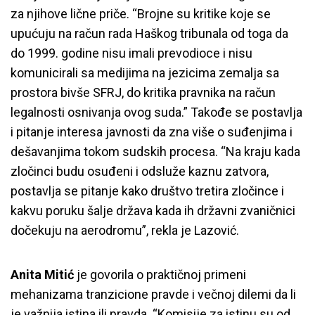
za njihove lične priče. “Brojne su kritike koje se
upućuju na račun rada Haškog tribunala od toga da
do 1999. godine nisu imali prevodioce i nisu
komunicirali sa medijima na jezicima zemalja sa
prostora bivše SFRJ, do kritika pravnika na račun
legalnosti osnivanja ovog suda.” Takođe se postavlja
i pitanje interesa javnosti da zna više o suđenjima i
dešavanjima tokom sudskih procesa. “Na kraju kada
zločinci budu osuđeni i odsluže kaznu zatvora,
postavlja se pitanje kako društvo tretira zločince i
kakvu poruku šalje država kada ih državni zvaničnici
dočekuju na aerodromu”, rekla je Lazović.
Anita Mitić
je govorila o praktičnoj primeni
mehanizama tranzicione pravde i večnoj dilemi da li
je važnija istina ili pravda. “Komisije za istinu su od