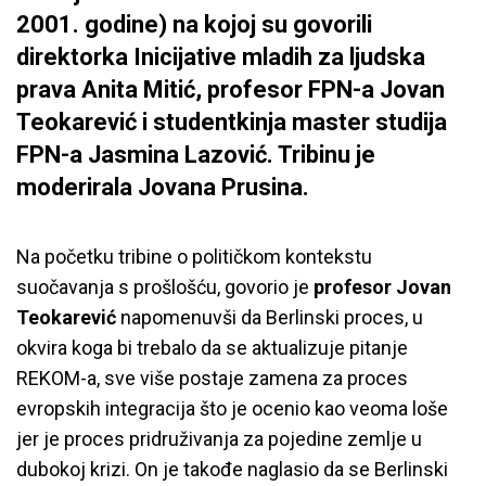
2001. godine) na kojoj su govorili
direktorka Inicijative mladih za ljudska
prava Anita Mitić, profesor FPN-a Jovan
Teokarević i studentkinja master studija
FPN-a Jasmina Lazović. Tribinu je
moderirala Jovana Prusina.
Na početku tribine o političkom kontekstu
suočavanja s prošlošću, govorio je
profesor
Jovan
Teokarević
napomenuvši da Berlinski proces, u
okvira koga bi trebalo da se aktualizuje pitanje
REKOM-a, sve više postaje zamena za proces
evropskih integracija što je ocenio kao veoma loše
jer je proces pridruživanja za pojedine zemlje u
dubokoj krizi. On je takođe naglasio da se Berlinski