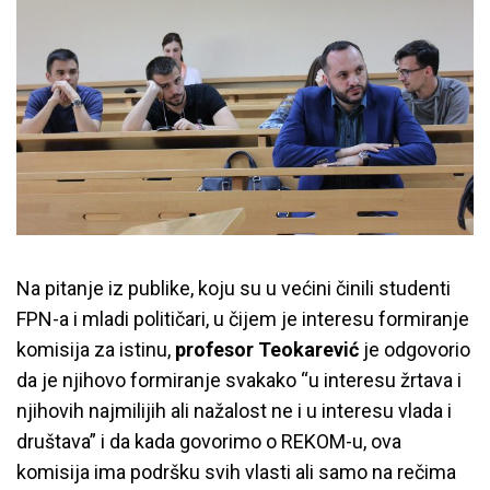
Na pitanje iz publike, koju su u većini činili studenti
FPN-a i mladi političari, u čijem je interesu formiranje
komisija za istinu,
profesor Teokarević
je odgovorio
da je njihovo formiranje svakako “u interesu žrtava i
njihovih najmilijih ali nažalost ne i u interesu vlada i
društava” i da kada govorimo o REKOM-u, ova
komisija ima podršku svih vlasti ali samo na rečima