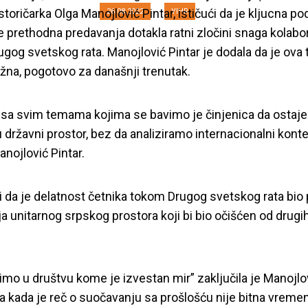
istoričarka Olga Manojlović Pintar, ističući da je kljucna 
26.08.2022
YIHR
e prethodna predavanja dotakla ratni zločini snaga kolabo
gog svetskog rata. Manojlović Pintar je dodala da je ova
na, pogotovo za današnji trenutak.
 sa svim temama kojima se bavimo je činjenica da ostaj
u državni prostor, bez da analiziramo internacionalni konte
anojlović Pintar.
e i da je delatnost četnika tokom Drugog svetskog rata bio
ja unitarnog srpskog prostora koji bi bio očišćen od drugih
vimo u društvu kome je izvestan mir” zaključila je Manojlov
a kada je reč o suočavanju sa prošlošću nije bitna vreme