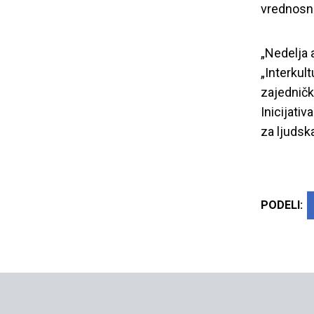
vrednosna
„Nedelja 
„Interkult
zajedničk
Inicijativ
za ljudsk
PODELI: