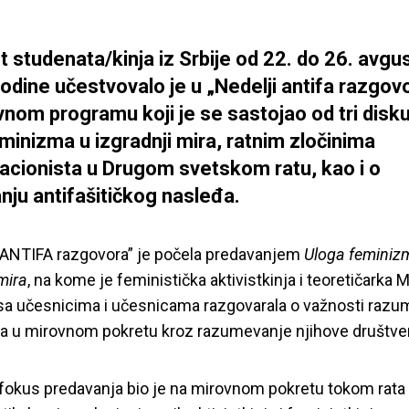
 studenata/kinja iz Srbije od 22. do 26. avgu
odine učestvovalo je u „Nedelji antifa razgov
nom programu koji je se sastojao od tri disk
eminizma u izgradnji mira, ratnim zločinima
acionista u Drugom svetskom ratu, kao i o
nju antifašitičkog nasleđa.
 ANTIFA razgovora” je počela predavanjem
Uloga feminiz
mira
, na kome je feministička aktivistkinja i teoretičarka M
sa učesnicima i učesnicama razgovarala o važnosti razu
a u mirovnom pokretu kroz razumevanje njihove društve
okus predavanja bio je na mirovnom pokretu tokom rata