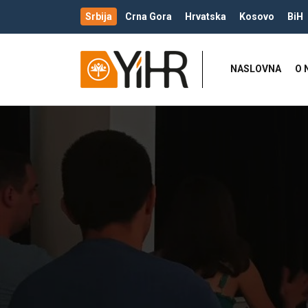
Srbija
Crna Gora
Hrvatska
Kosovo
BiH
NASLOVNA
O 