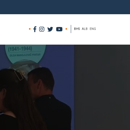
BHS
ALB
ENG