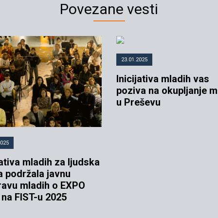
Povezane vesti
23.01.2025
Inicijativa mladih vas
poziva na okupljanje m
u Preševu
2025
jativa mladih za ljudska
a podržala javnu
ravu mladih o EXPO
 na FIST-u 2025