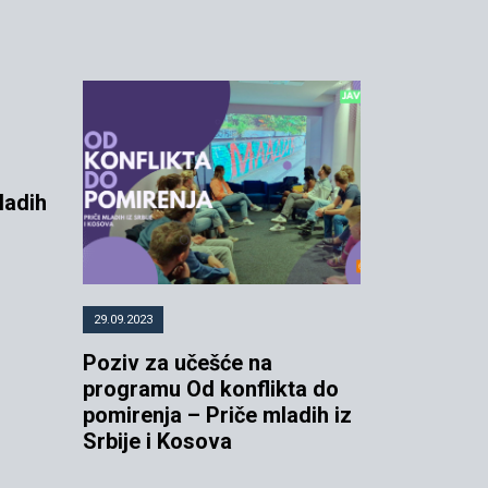
ladih
29.09.2023
Poziv za učešće na
programu Od konflikta do
pomirenja – Priče mladih iz
Srbije i Kosova