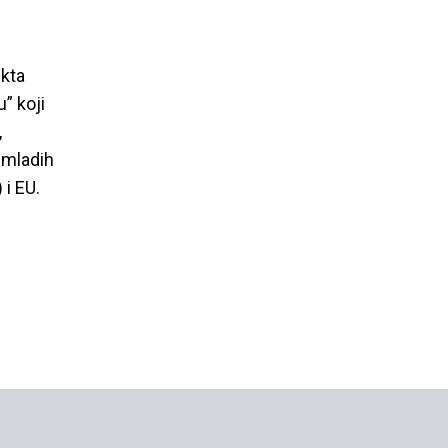
ekta
u” koji
,
a mladih
 i EU.