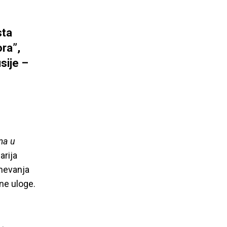
sta
ora”,
usije –
ma u
arija
mevanja
ne uloge.