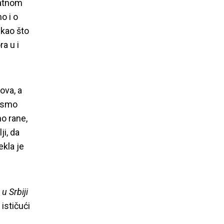
ratnom
o i o
 kao što
ra u i
ova, a
i smo
o rane,
ji, da
ekla je
u Srbiji
 ističući