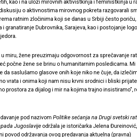
h, kao i na ulozi mirovnih aktivistkinja i feministkinja u 
diskusiju o aktivnostima mirovnog pokreta razgovarali sm
ema ratnim zločinima koji se danas u Srbiji često poriču,
i granatiranje Dubrovnika, Sarajeva, kao i postojanje logo
ijedora.
u miru, žene preuzimaju odgovornost za sprečavanje rat
već počne žene se brinu o humanitarnim posledicama. M
 da saslušamo glasove onih koje niko ne čuje, da izlečim
o vrata i onima koji nam nisu krvni srodnici i bliski prijatel
 prostora za dijalog i mir na kojima trajno insistiramo”, r
edavanje pod nazivom
Politike sećanja na Drugi svetski rat 
pada Jugoslavije
održala je istoričarka Jelena Đureinović,
vni povod održavanja ovog predavanja aktuelna (pravna)