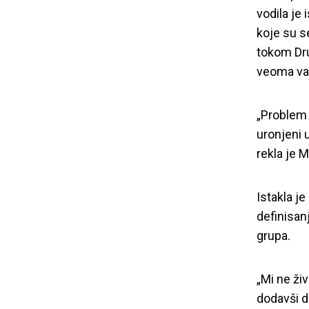
vodila je 
koje su s
tokom Dru
veoma važ
„Problem
uronjeni 
rekla je M
Istakla j
definisan
grupa.
„Mi ne ži
dodavši d