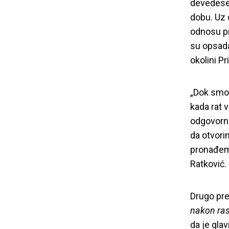
devedeseti
dobu. Uz 
odnosu pr
su opsada 
okolini Pr
„Dok smo 
kada rat 
odgovorne
da otvorim
pronađemo
Ratković.
Drugo pr
nakon ras
da je gla