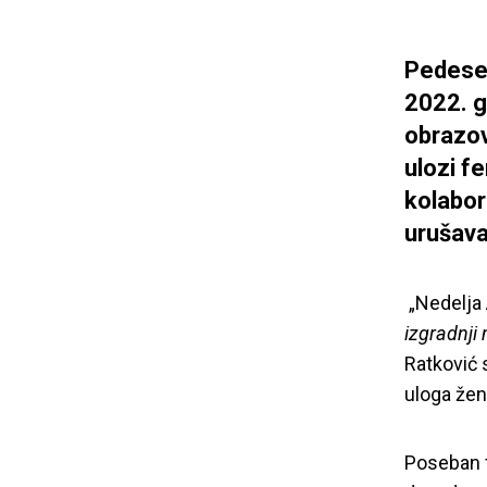
Pedeset
2022. g
obrazov
ulozi f
kolabor
urušava
„Nedelja
izgradnji 
Ratković 
uloga žen
Poseban f