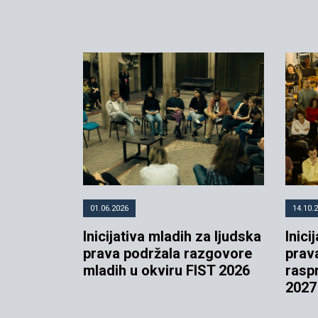
01.06.2026
14.10.
Inicijativa mladih za ljudska
Inici
prava podržala razgovore
prav
mladih u okviru FIST 2026
rasp
2027