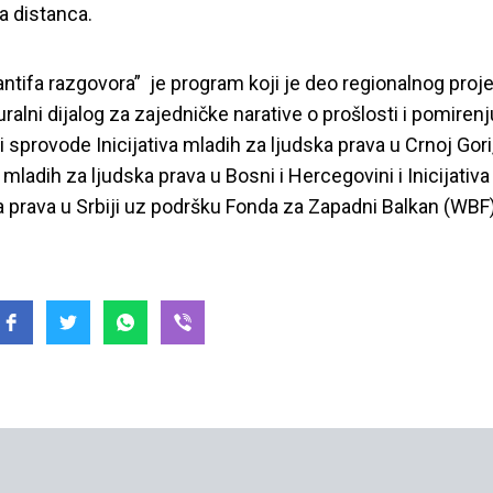
 distanca.
antifa razgovora” je program koji je deo regionalnog proj
uralni dijalog za zajedničke narative o prošlosti i pomirenj
i sprovode Inicijativa mladih za ljudska prava u Crnoj Gori
a mladih za ljudska prava u Bosni i Hercegovini i Inicijativ
a prava u Srbiji uz podršku Fonda za Zapadni Balkan (WBF)