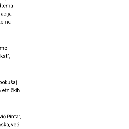
podtema
racija
 tema
emo
kst”,
 pokušaj
 etničkih
ić Pintar,
nska, već