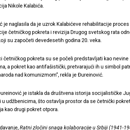
cija Nikole Kalabića.
ć je naglasila da je uzrok Kalabićeve rehabilitacije proce
acije četničkog pokreta i revizija Drugog svetskog rata od
oji su započeti devedesetih godina 20. veka.
ci četničkog pokreta su se počeli predstavljati kao nevine
, a pokret kao antifašistički, pretvarajući ih u simbol pat
aroda nad komunizmom”, rekla je Đureinović.
NTIFA razgovora”: 5
reinović je istakla da društvena istorija socijalističke Ju
i u udžbenicima,
što ostavlja
prostor da se četnički pokre
razgovaralo o ant
ja kao drugi pokret otpora.
edavanje,
Ratni zločini snaga kolaboracije u Srbiji (1941-1