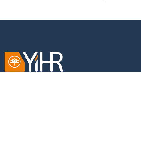
Dobračina 4,
11000 Beograd,
Srbija
KONTAKT
Tel: +381 11 4512787
Email:
office@yihr.org
LINKOVI
O nama