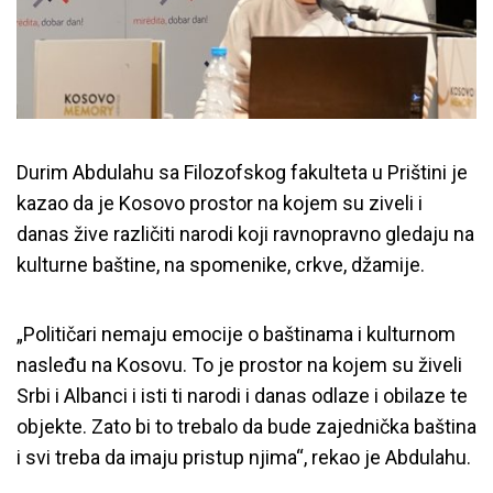
Durim Abdulahu sa Filozofskog fakulteta u Prištini je
kazao da je Kosovo prostor na kojem su ziveli i
danas žive različiti narodi koji ravnopravno gledaju na
kulturne baštine, na spomenike, crkve, džamije.
„Političari nemaju emocije o baštinama i kulturnom
nasleđu na Kosovu. To je prostor na kojem su živeli
Srbi i Albanci i isti ti narodi i danas odlaze i obilaze te
objekte. Zato bi to trebalo da bude zajednička baština
i svi treba da imaju pristup njima“, rekao je Abdulahu.