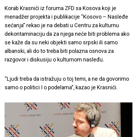
Korab Krasnići iz foruma ZFD sa Kosova koji je
menadžer projekta i publikacije “Kosovo – Nasleđe
sećanja” rekao je na debati u Centru za kulturnu
dekontaminaciju da za njega neće biti problema ako
se kaže da su neki objekti samo srpski ili samo
albanski, ali do to treba biti polazna osnova za
razgovor i diskusiju o kulturnom nasleđu.
“Ljudi treba da istražuju o toj temi, a ne da govorimo
samo o politici I o podelama”, kazao je Krasnići.