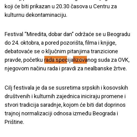
koji će biti prikazan u 20.30 časova u Centru za
Mirëdita: Političari prave liniju
kulturnu dekontaminaciju.
podele na srpsko i albansko, ali
ljudi koji žive na Kosovu vole i
Festival “Miredita, dobar dan” održaće se u Beogradu
zajedno čuvaju kulturnu baštinu
do 24. oktobra, a pored pozorišta, filma i knjige,
debatovaće se o ključnim pitanjima tranzicione
pravde, početku rada specijalizovanog suda za OVK,
23.10.2020
YIHR
njegovom načinu rada i pravdi za nealbanske žrtve.
Cilj festivala je da se susretima srpskih i kosovskih
društvenih i kulturnih zajednica iniciraju promene i
stvori tradicija saradnje, kojom će biti dat doprinos
trajnoj normalizaciji odnosa između Beograda i
Prištine.