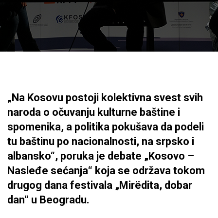
„Na Kosovu postoji kolektivna svest svih
naroda o očuvanju kulturne baštine i
spomenika, a politika pokušava da podeli
tu baštinu po nacionalnosti, na srpsko i
albansko“, poruka je debate „Kosovo –
Nasleđe sećanja“ koja se održava tokom
drugog dana festivala „Mirëdita, dobar
dan“ u Beogradu.