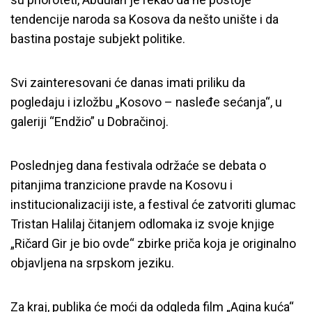
tendencije naroda sa Kosova da nešto unište i da
bastina postaje subjekt politike.
Svi zainteresovani će danas imati priliku da
pogledaju i izložbu „Kosovo – nasleđe sećanja“, u
galeriji “Endžio” u Dobračinoj.
Poslednjeg dana festivala održaće se debata o
pitanjima tranzicione pravde na Kosovu i
institucionalizaciji iste, a festival će zatvoriti glumac
Tristan Halilaj čitanjem odlomaka iz svoje knjige
„Ričard Gir je bio ovde“ zbirke priča koja je originalno
objavljena na srpskom jeziku.
Za kraj, publika će moći da odgleda film „Agina kuća“