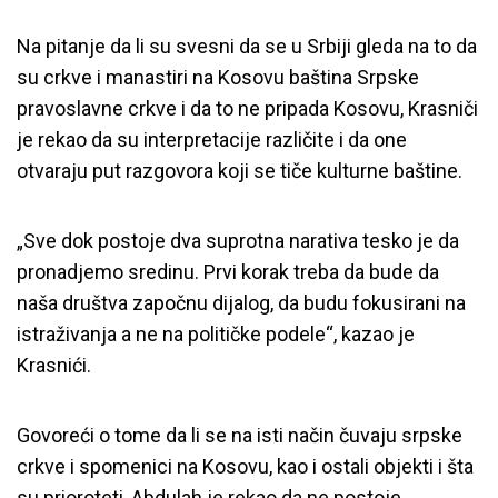
Na pitanje da li su svesni da se u Srbiji gleda na to da
su crkve i manastiri na Kosovu baština Srpske
pravoslavne crkve i da to ne pripada Kosovu, Krasniči
je rekao da su interpretacije različite i da one
otvaraju put razgovora koji se tiče kulturne baštine.
„Sve dok postoje dva suprotna narativa tesko je da
pronadjemo sredinu. Prvi korak treba da bude da
naša društva započnu dijalog, da budu fokusirani na
istraživanja a ne na političke podele“, kazao je
Krasnići.
Govoreći o tome da li se na isti način čuvaju srpske
crkve i spomenici na Kosovu, kao i ostali objekti i šta
su prioroteti, Abdulah je rekao da ne postoje