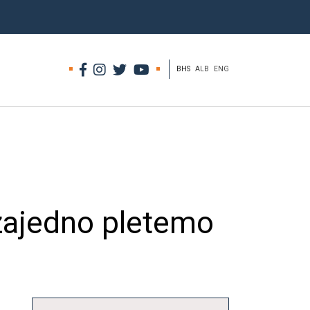
BHS
ALB
ENG
 zajedno pletemo