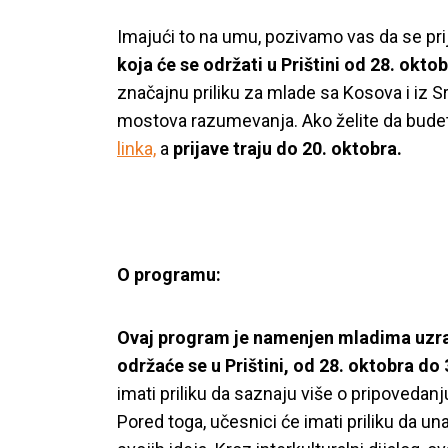
Imajući to na umu, pozivamo vas da se pr
koja će se održati u Prištini od 28. okt
značajnu priliku za mlade sa Kosova i iz S
mostova razumevanja. Ako želite da bude
linka,
a
prijave traju do 20. oktobra.
O programu:
Ovaj program je namenjen mladima uzrast
održaće se u Prištini, od 28. oktobra d
imati priliku da saznaju više o pripovedanju
Pored toga, učesnici će imati priliku da u