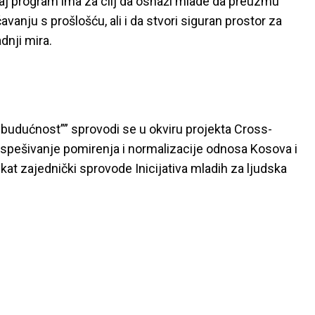
 ovaj program ima za cilj da osnaži mlade da preuzmu
vanju s prošlošću, ali i da stvori siguran prostor za
dnji mira.
budućnost”” sprovodi se u okviru projekta Cross-
ospešivanje pomirenja i normalizacije odnosa Kosova i
jekat zajednički sprovode Inicijativa mladih za ljudska