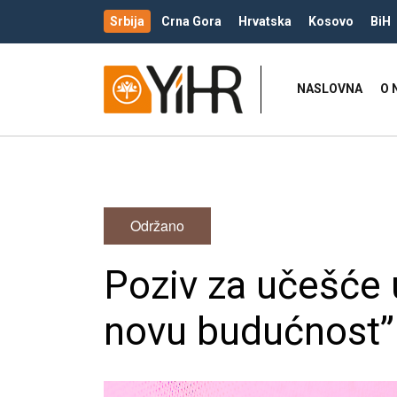
Srbija
Crna Gora
Hrvatska
Kosovo
BiH
NASLOVNA
O 
Održano
Poziv za učešće 
novu budućnost”