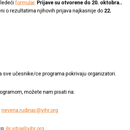
sledeći
formular
.
Prijave su otvorene do 20. oktobra..
ni o rezultatima njihovih prijava najkasnije do
22.
a sve učesnike/ce programa pokrivaju organizatori.
programom, možete nam pisati na:
:
nevena.rudinac@yihr.org
vo:
ilir.vitija@yihr.org