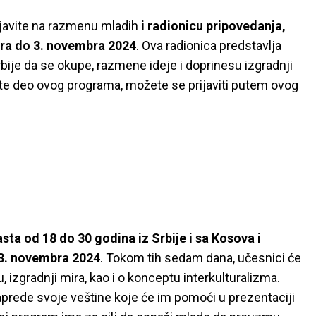
ijavite na razmenu mladih
i radionicu pripovedanja,
obra do 3. novembra 2024
. Ova radionica predstavlja
rbije da se okupe, razmene ideje i doprinesu izgradnji
te deo ovog programa, možete se prijaviti putem ovog
a od 18 do 30 godina iz Srbije i sa Kosova i
o 3. novembra 2024
. Tokom tih sedam dana, učesnici će
, izgradnji mira, kao i o konceptu interkulturalizma.
naprede svoje veštine koje će im pomoći u prezentaciji