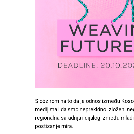
S obzirom na to da je odnos između Koso
medijima i da smo neprekidno izloženi ne
regionalna saradnja i dijalog između mladi
postizanje mira.