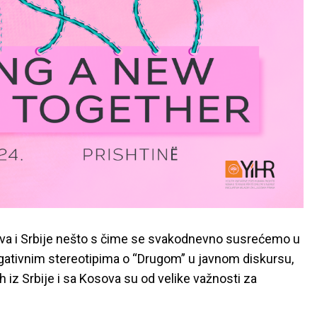
va i Srbije nešto s čime se svakodnevno susrećemo u
gativnim stereotipima o “Drugom” u javnom diskursu,
h iz Srbije i sa Kosova su od velike važnosti za