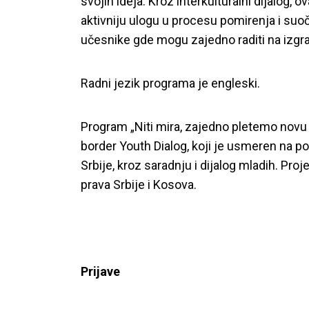
svojih ideja. Kroz interkulturalni dijalog,
aktivniju ulogu u procesu pomirenja i suoča
učesnike gde mogu zajedno raditi na izgra
Radni jezik programa je engleski.
Program „Niti mira, zajedno pletemo novu 
border Youth Dialog, koji je usmeren na p
Srbije, kroz saradnju i dijalog mladih. Pro
prava Srbije i Kosova.
Prijave