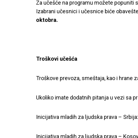
Za učešće na programu možete popuniti 
Izabrani učesnici i učesnice biće obavešte
oktobra.
Troškovi učešća
Troškove prevoza, smeštaja, kao i hrane z
Ukoliko imate dodatnih pitanja u vezi sa 
Inicijativa mladih za ljudska prava – Srbija
Inicijativa mladih za ljudska prava – Koso