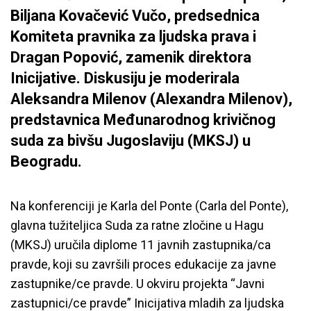
Biljana Kovačević Vučo, predsednica
Komiteta pravnika za ljudska prava i
Dragan Popović, zamenik direktora
Inicijative. Diskusiju je moderirala
Aleksandra Milenov (Alexandra Milenov),
predstavnica Međunarodnog krivičnog
suda za bivšu Jugoslaviju (MKSJ) u
Beogradu.
Na konferenciji je Karla del Ponte (Carla del Ponte),
glavna tužiteljica Suda za ratne zločine u Hagu
(MKSJ) uručila diplome 11 javnih zastupnika/ca
pravde, koji su završili proces edukacije za javne
zastupnike/ce pravde. U okviru projekta “Javni
zastupnici/ce pravde” Inicijativa mladih za ljudska