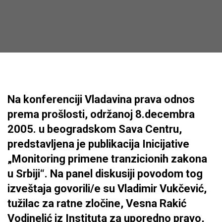
Na konferenciji Vladavina prava odnos
prema prošlosti, održanoj 8.decembra
2005. u beogradskom Sava Centru,
predstavljena je publikacija Inicijative
„Monitoring primene tranzicionih zakona
u Srbiji“. Na panel diskusiji povodom tog
izveštaja govorili/e su Vladimir Vukčević,
tužilac za ratne zločine, Vesna Rakić
Vodinelić iz Instituta za uporedno pravo,