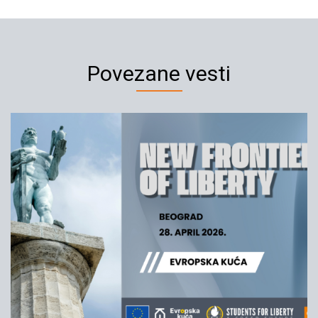
Povezane vesti
Konferencija s glavnom
tužiteljicom MKSJ, Karlom del
Ponte
08.12.2005
YIHR