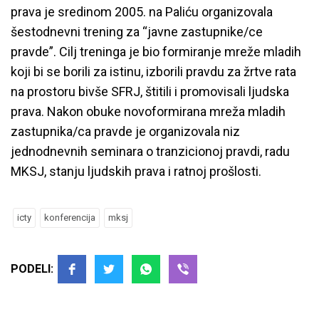
prava je sredinom 2005. na Paliću organizovala
šestodnevni trening za “javne zastupnike/ce
pravde”. Cilj treninga je bio formiranje mreže mladih
koji bi se borili za istinu, izborili pravdu za žrtve rata
na prostoru bivše SFRJ, štitili i promovisali ljudska
prava. Nakon obuke novoformirana mreža mladih
zastupnika/ca pravde je organizovala niz
jednodnevnih seminara o tranzicionoj pravdi, radu
MKSJ, stanju ljudskih prava i ratnoj prošlosti.
icty
konferencija
mksj
PODELI: