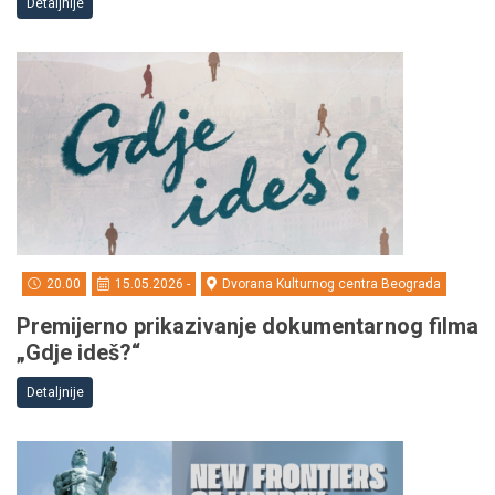
Detaljnije
20.00
15.05.2026 -
Dvorana Kulturnog centra Beograda
Premijerno prikazivanje dokumentarnog filma
„Gdje ideš?“
Detaljnije