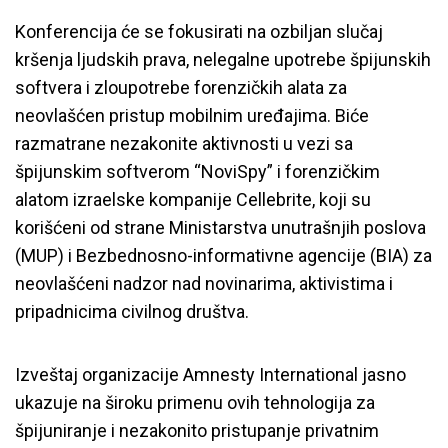
Konferencija će se fokusirati na ozbiljan slučaj
kršenja ljudskih prava, nelegalne upotrebe špijunskih
softvera i zloupotrebe forenzičkih alata za
neovlašćen pristup mobilnim uređajima. Biće
razmatrane nezakonite aktivnosti u vezi sa
špijunskim softverom “NoviSpy” i forenzičkim
alatom izraelske kompanije Cellebrite, koji su
korišćeni od strane Ministarstva unutrašnjih poslova
(MUP) i Bezbednosno-informativne agencije (BIA) za
neovlašćeni nadzor nad novinarima, aktivistima i
pripadnicima civilnog društva.
Izveštaj organizacije Amnesty International jasno
ukazuje na široku primenu ovih tehnologija za
špijuniranje i nezakonito pristupanje privatnim