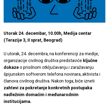
Utorak 24. decembar, 10.00h, Medija centar
(Terazije 3, II sprat, Beograd)
U utorak, 24. decembra, na konferenciji za medije,
organizacije civilnog društva predstaviće
ključne
dokaze
o prisilnom otključavanju i zaražavanju
špijunskim softverom telefona novinara, aktivista i
članova civilnog društva. Nakon toga, biće izneti
zahtevi za pokretanje konkretnih postupaka
nadležnim domaćim i međunarodnim
institucijama.