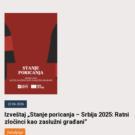
22.06.2026
Izveštaj „Stanje poricanja – Srbija 2025: Ratni
zločinci kao zaslužni građani”
Detaljnije