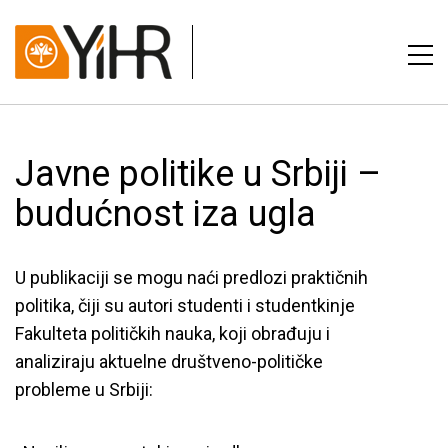
Javne politike u Srbiji –
budućnost iza ugla
U publikaciji se mogu naći predlozi praktičnih
politika, čiji su autori studenti i studentkinje
Fakulteta političkih nauka, koji obrađuju i
analiziraju aktuelne društveno-političke
probleme u Srbiji: