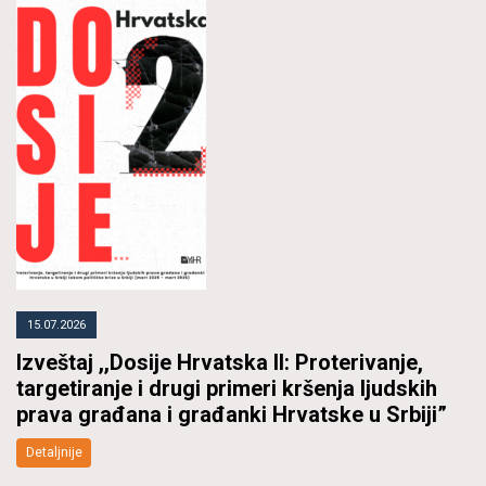
15.07.2026
Izveštaj ,,Dosije Hrvatska II: Proterivanje,
targetiranje i drugi primeri kršenja ljudskih
prava građana i građanki Hrvatske u Srbiji”
Detaljnije