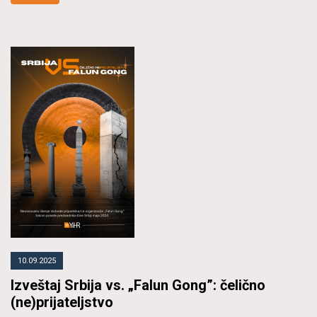
10.09.2025
Izveštaj Srbija vs. „Falun Gong”: čelično
(ne)prijateljstvo