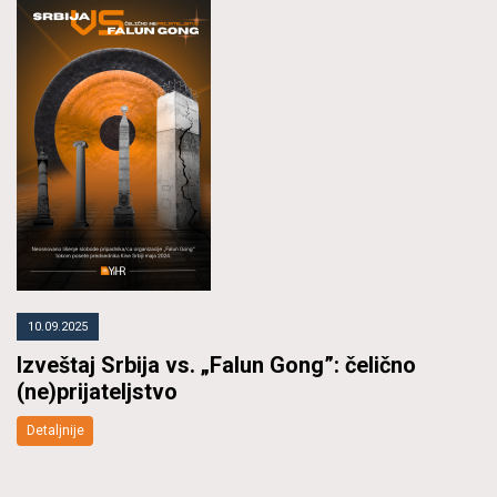
10.09.2025
Izveštaj Srbija vs. „Falun Gong”: čelično
(ne)prijateljstvo
Detaljnije