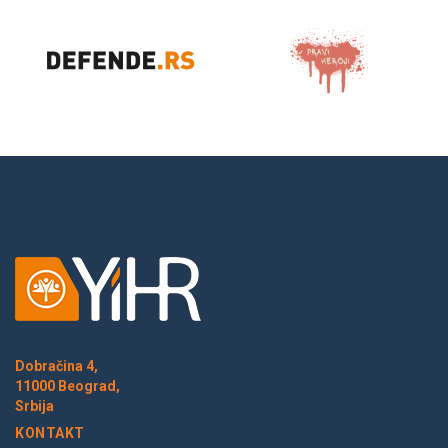
Dobračina 4,
11000 Beograd,
Srbija
KONTAKT