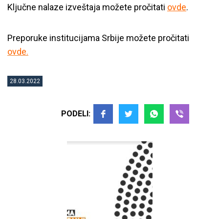
Ključne nalaze izveštaja možete pročitati
ovde
.
Preporuke institucijama Srbije možete pročitati
ovde.
28.03.2022
PODELI: