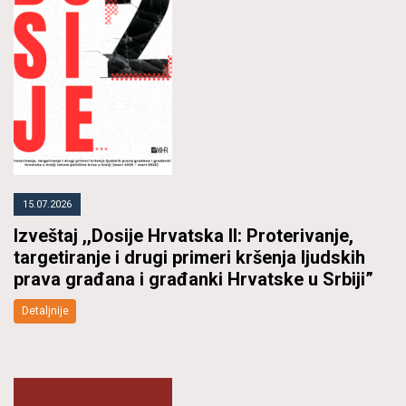
15.07.2026
Izveštaj ,,Dosije Hrvatska II: Proterivanje,
targetiranje i drugi primeri kršenja ljudskih
prava građana i građanki Hrvatske u Srbiji”
Detaljnije