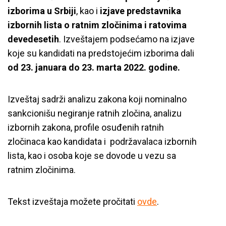
izborima u Srbiji
, kao i
izjave predstavnika
izbornih lista o ratnim zločinima i ratovima
devedesetih
. Izveštajem podsećamo na izjave
koje su kandidati na predstojećim izborima dali
od
23. januara do 23. marta 2022. godine.
Izveštaj sadrži analizu zakona koji nominalno
sankcionišu negiranje ratnih zločina, analizu
izbornih zakona, profile osuđenih ratnih
zločinaca kao kandidata i podržavalaca izbornih
lista, kao i osoba koje se dovode u vezu sa
ratnim zločinima.
Tekst izveštaja možete pročitati
ovde
.