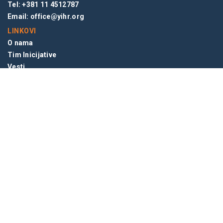
Tel: +381 11 4512787
Email:
office@yihr.org
LINKOVI
O nama
Tim Inicijative
Vesti
Blog
NEWSLETTER
© 2026 INICIJATIVA MLADIH ZA LJUDSKA PRAVA, BEOGRAD,
SRBIJA