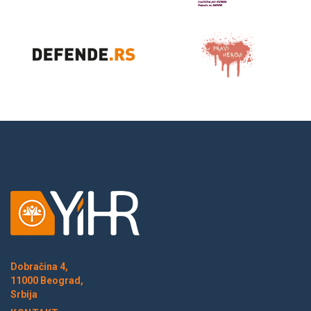
Dobračina 4,
11000 Beograd,
Srbija