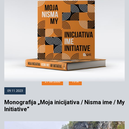
Inicijativa otvorila kancelariju u
Crnoj Gori
21.08.2006
YIHR
09.11.2023
Monografija „Moja inicijativa / Nisma ime / My
Initiative”