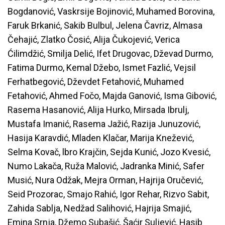
Bogdanović, Vaskrsije Bojinović, Muhamed Borovina,
Faruk Brkanić, Sakib Bulbul, Jelena Čavriz, Almasa
Čehajić, Zlatko Čosić, Alija Čukojević, Verica
Ćilimdžić, Smilja Delić, Ifet Drugovac, Dževad Durmo,
Fatima Durmo, Kemal Džebo, Ismet Fazlić, Vejsil
Ferhatbegović, Dževdet Fetahović, Muhamed
Fetahović, Ahmed Fočo, Majda Ganović, Isma Gibović,
Rasema Hasanović, Alija Hurko, Mirsada Ibrulj,
Mustafa Imanić, Rasema Jažić, Razija Junuzović,
Hasija Karavdić, Mladen Klačar, Marija Knežević,
Selma Kovač, lbro Krajčin, Sejda Kunić, Jozo Kvesić,
Numo Lakača, Ruža Malović, Jadranka Minić, Safer
Musić, Nura Odžak, Mejra Orman, Hajrija Oručević,
Seid Prozorac, Smajo Rahić, Igor Rehar, Rizvo Sabit,
Zahida Sablja, Nedžad Salihović, Hajrija Smajić,
Emina Srnja, Džemo Subašić, Šaćir Suljević, Hasib