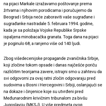
na pijaci Markale izražavamo poštovanje prema
žrtvama i njihovim porodicama i poručujemo da
Beograd i Srbija neće zaboraviti vaše sugrađane i
sugrađanke nastradale 5. februara 1994. godine,
kada je sa položaja Vojske Republike Srpske
ispaljena minobacačka granata.
Toga dana na pijaci
je poginulo 68, a ranjeno više od 140 ljudi.
Zbog višedecenijske propagande zvaničnika Srbije,
koji zločine tokom opsade i danas najčešće poriču
različitim teorijama zavere, istrajni smo u zahtevu da
svi odgovorni za ovaj ratni zločin odgovaraju pred
sudovima u Bosni i Hercegovini i Srbiji, oslanjajući se
na dokaze i činjenice koje su utvrđeni pred
Međunarodnim krivičnim tribunalom za bivšu
Jugoslaviju (MKSJ).
U više predmeta ovog