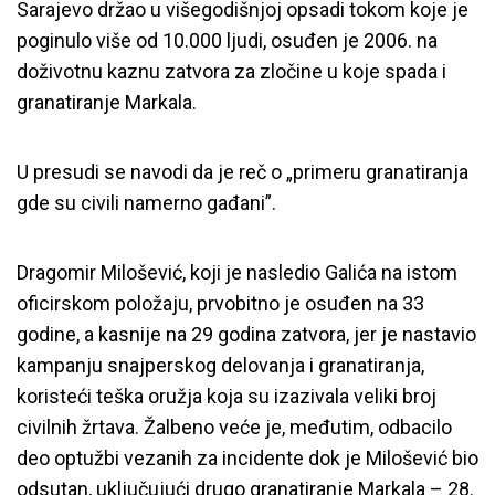
Sarajevo držao u višegodišnjoj opsadi tokom koje je
poginulo više od 10.000 ljudi, osuđen je 2006. na
doživotnu kaznu zatvora za zločine u koje spada i
granatiranje Markala.
U presudi se navodi da je reč o „primeru granatiranja
gde su civili namerno gađani”.
Dragomir Milošević, koji je nasledio Galića na istom
oficirskom položaju, prvobitno je osuđen na 33
godine, a kasnije na 29 godina zatvora, jer je nastavio
kampanju snajperskog delovanja i granatiranja,
koristeći teška oružja koja su izazivala veliki broj
civilnih žrtava. Žalbeno veće je, međutim, odbacilo
deo optužbi vezanih za incidente dok je Milošević bio
odsutan, uključujući drugo granatiranje Markala – 28.