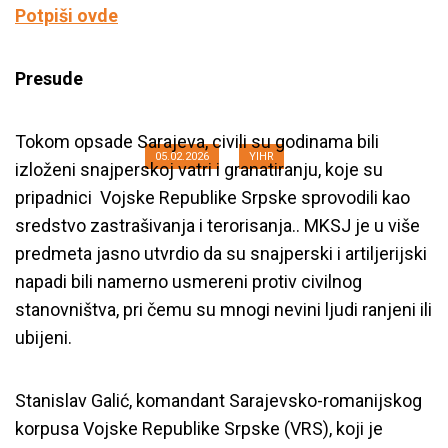
Potpiši ovde
Presude
Ime po ime: Markale 1994.
Tokom opsade Sarajeva, civili su godinama bili
05.02.2026
YIHR
izloženi snajperskoj vatri i granatiranju, koje su
pripadnici Vojske Republike Srpske sprovodili kao
sredstvo zastrašivanja i terorisanja.. MKSJ je u više
predmeta jasno utvrdio da su snajperski i artiljerijski
napadi bili namerno usmereni protiv civilnog
stanovništva, pri čemu su mnogi nevini ljudi ranjeni ili
ubijeni.
Stanislav Galić, komandant Sarajevsko-romanijskog
korpusa Vojske Republike Srpske (VRS), koji je