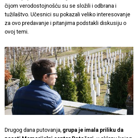
čijom verodostojnošću su se složili i odbrana i
tužilaštvo. Učesnici su pokazali veliko interesovanje
za ovo predavanje i pitanjima podstakli diskusiju o
ovoj temi.
Drugog dana putovanja,
grupa je imala priliku da