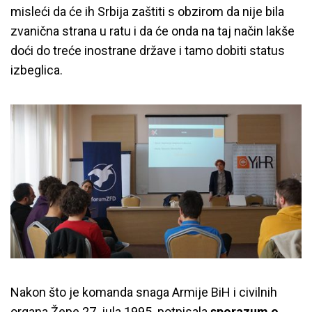
misleći da će ih Srbija zaštiti s obzirom da nije bila
zvanična strana u ratu i da će onda na taj način lakše
doći do treće inostrane države i tamo dobiti status
izbeglica.
Nakon što je komanda snaga Armije BiH i civilnih
organa Žepe 27. jula 1995. potpisala
sporazum o