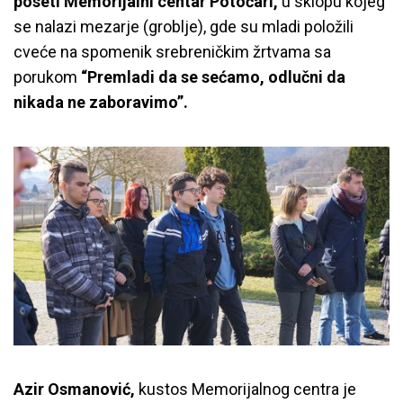
poseti Memorijalni centar Potočari,
u sklopu kojeg
se nalazi mezarje (groblje), gde su mladi položili
cveće na spomenik srebreničkim žrtvama sa
porukom
“Premladi da se sećamo, odlučni da
nikada ne zaboravimo”.
Azir Osmanović,
kustos Memorijalnog centra je