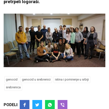
pretrpeli logoraši.
genocid
genocid u srebrenici
istina i pomirenje u srbiji
srebrenica
PODELI: