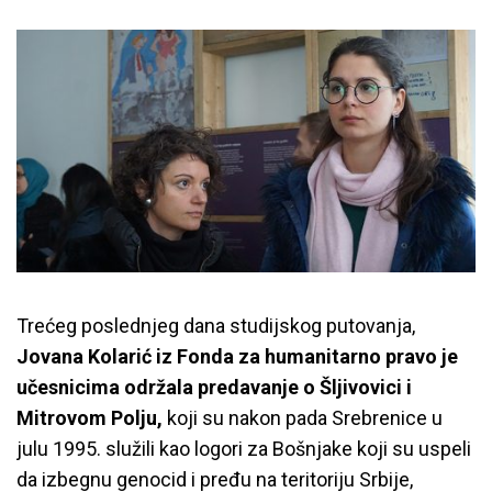
Trećeg poslednjeg dana studijskog putovanja,
Jovana Kolarić iz Fonda za humanitarno pravo je
učesnicima održala predavanje o Šljivovici i
Mitrovom Polju,
koji su nakon pada Srebrenice u
julu 1995. služili kao logori za Bošnjake koji su uspeli
da izbegnu genocid i pređu na teritoriju Srbije,