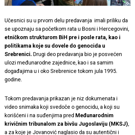
Učesnici su u prvom delu predavanja imali priliku da
se upoznaju sa početkom rata u Bosni i Hercegovini,
etničkom strukturom BiH pre i posle rata, kao i
politikama koje su dovele do genocida u
Srebrenici.
Drugi deo predavanja bio je posvećen
ulozi međunarodne zajednice, kao i sa samim
događajima u i oko Srebrenice tokom jula 1995.
godine.
Tokom predavanja prikazan je niz dokumenata i
video snimaka koji svedoče o genocidu, a koji su
korišćeni i na suđenjima pred
Međunarodnim
krivičnim tribunalom za bivšu Jugoslaviju (MKSJ)
,
a za koje je Jovanović naglasio da su autentični i