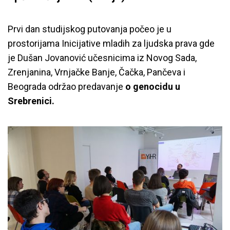
Prvi dan studijskog putovanja počeo je u
prostorijama Inicijative mladih za ljudska prava gde
je Dušan Jovanović učesnicima iz Novog Sada,
Zrenjanina, Vrnjačke Banje, Čačka, Pančeva i
Beograda održao predavanje
o genocidu u
Srebrenici.