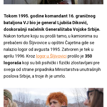
Tokom 1995. godine komandant 16. graničnog
bataljona VJ bio je general Ljubiša Diković,
doskorašnji načelnik Generalštaba Vojske Srbije.
Nakon torture koju su prošli tamo, u kamionima su
prebačeni do Šljivovice u opštini Čajetina gde se
nalazio logor od avgusta 1995. Zatvoren je tek u
aprilu 1996. Kroz
logor u Šljivovici
prošlo je
350
logoraša
koji su bili psihički i fizički zlostavljani pre
svega od strane pripadnika Ministarstva unutrašnjih
poslova Srbije, a troje ih je umrlo.