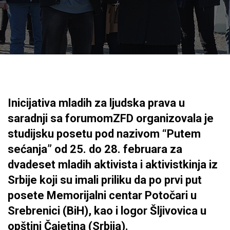
Inicijativa mladih za ljudska prava u
saradnji sa forumomZFD organizovala je
studijsku posetu pod nazivom “Putem
sećanja” od 25. do 28. februara za
dvadeset mladih aktivista i aktivistkinja iz
Srbije koji su imali priliku da po prvi put
posete Memorijalni centar Potočari u
Srebrenici (BiH), kao i logor Šljivovica u
opštini Čajetina (Srbija).