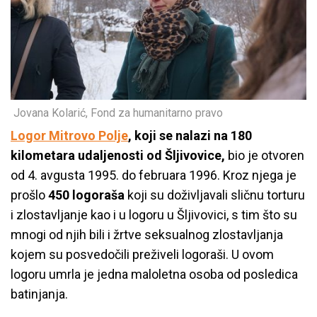
Jovana Kolarić, Fond za humanitarno pravo
Logor Mitrovo Polje
, koji se nalazi na 180
kilometara udaljenosti od Šljivovice,
bio je otvoren
od 4. avgusta 1995. do februara 1996. Kroz njega je
prošlo
450 logoraša
koji su doživljavali sličnu torturu
i zlostavljanje kao i u logoru u Šljivovici, s tim što su
mnogi od njih bili i žrtve seksualnog zlostavljanja
kojem su posvedočili preživeli logoraši. U ovom
logoru umrla je jedna maloletna osoba od posledica
batinjanja.