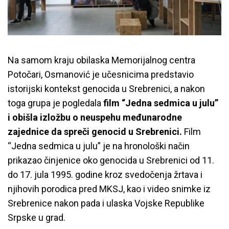
Na samom kraju obilaska Memorijalnog centra
Potočari, Osmanović je učesnicima predstavio
istorijski kontekst genocida u Srebrenici, a nakon
toga grupa je pogledala
film “Jedna sedmica u julu”
i obišla izložbu o neuspehu međunarodne
zajednice da spreči genocid u Srebrenici.
Film
“Jedna sedmica u julu” je na hronološki način
prikazao činjenice oko genocida u Srebrenici od 11.
do 17. jula 1995. godine kroz svedočenja žrtava i
njihovih porodica pred MKSJ, kao i video snimke iz
Srebrenice nakon pada i ulaska Vojske Republike
Srpske u grad.