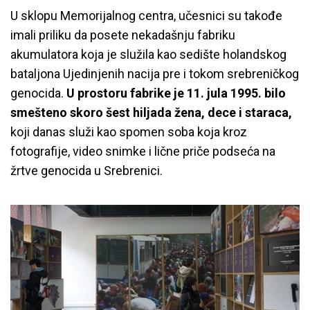
U sklopu Memorijalnog centra, učesnici su takođe
imali priliku da posete nekadašnju fabriku
akumulatora koja je služila kao sedište holandskog
bataljona Ujedinjenih nacija pre i tokom srebreničkog
genocida.
U prostoru fabrike je 11. jula 1995. bilo
smešteno skoro šest hiljada žena, dece i staraca,
koji danas služi kao spomen soba koja kroz
fotografije, video snimke i lične priče podseća na
žrtve genocida u Srebrenici.