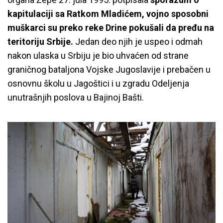
kapitulaciji sa Ratkom Mladićem, vojno sposobni
muškarci su preko reke Drine pokušali da pređu na
teritoriju Srbije.
Jedan deo njih je uspeo i odmah
nakon ulaska u Srbiju je bio uhvaćen od strane
graničnog bataljona Vojske Jugoslavije i prebačen u
osnovnu školu u Jagoštici i u zgradu Odeljenja
unutrašnjih poslova u Bajinoj Bašti.
Grupa mladih iz Srbije posetila
Srebrenicu i logor u Šljivovici
28.02.2020
YIHR