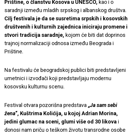
Prištine, o članstvu Kosova u UNESCO,
kao i o
saradnji između mladih srpskog i albanskog društva.
Cilj festivala je da se susretima srpskih i kosovskih
društvenih i kulturnih zajednica iniciraju promene i
stvori tradicija saradnje,
kojom će biti dat doprinos
trajnoj normalizaciji odnosa između Beograda i
Prištine.
Na festivalu će beogradskoj publici biti predstavljeni
umetnici i izvođači koji predstavljaju modernu
kosovsku kulturnu scenu.
Festival otvara pozorišna predstava
„
Ja sam sebi
žena
“, Kuštrima Kolićija, u kojoj Adrian Morina,
jedini glumac na sceni, glumi više od 30 likova
i
donosi nam priču o teškom životu transrodne osobe