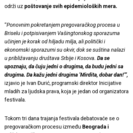
održi uz
poštovanje svih epidemioloških mera.
“
Ponovnim pokretanjem pregovaračkog procesa u
Briselu i potpisivanjem Vašingtonskog sporazuma
učinjen je korak od hiljadu milja, ali politički i
ekonomski sporazumi su okvir, dok se suština nalazi
u približavanju društava Srbije i Kosova.
Da se
upoznaju, da čuju jedni o drugima, da budu jedni sa
drugima. Da kažu jedni drugima ‘Mirdita, dobar dan!‘”,
izjavio je Ivan Đurić, programski direktor Inicijative
mladih za ljudska prava, koja je jedan od organizatora
festivala.
Tokom tri dana trajanja festivala debatovaće se o
pregovaračkom procesu između
Beograda i