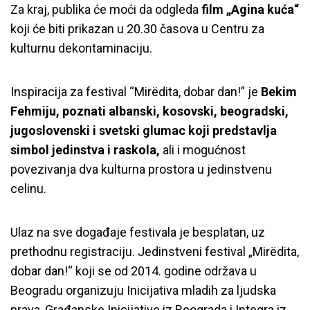
Za kraj, publika će moći da odgleda
film „Agina kuća“
koji će biti prikazan u 20.30 časova u Centru za
kulturnu dekontaminaciju.
Inspiracija za festival “Mirëdita, dobar dan!” je
Bekim
Fehmiju, poznati albanski, kosovski, beogradski,
jugoslovenski i svetski glumac koji predstavlja
simbol jedinstva i raskola,
ali i mogućnost
povezivanja dva kulturna prostora u jedinstvenu
celinu.
Ulaz na sve događaje festivala je besplatan, uz
prethodnu registraciju. Jedinstveni festival „Mirëdita,
dobar dan!“ koji se od 2014. godine održava u
Beogradu organizuju Inicijativa mladih za ljudska
prava, Građanske Inicijative iz Beograda i Integra iz