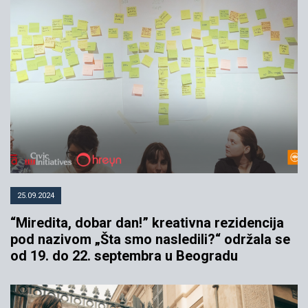
15.10.2020
YIHR
25.09.2024
“Miredita, dobar dan!” kreativna rezidencija
pod nazivom „Šta smo nasledili?“ održala se
od 19. do 22. septembra u Beogradu