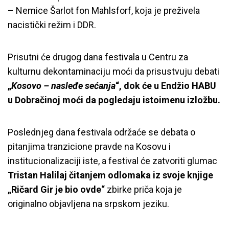
– Nemice Šarlot fon Mahlsforf, koja je preživela
nacistički režim i DDR.
Prisutni će drugog dana festivala u Centru za
kulturnu dekontaminaciju moći da prisustvuju debati
„
Kosovo – nasleđe sećanja
“, dok će u Endžio HABU
u Dobračinoj moći da pogledaju istoimenu izložbu.
Poslednjeg dana festivala održaće se debata o
pitanjima tranzicione pravde na Kosovu i
institucionalizaciji iste, a festival će zatvoriti glumac
Tristan Halilaj čitanjem odlomaka iz svoje knjige
„Ričard Gir je bio ovde“
zbirke priča koja je
originalno objavljena na srpskom jeziku.