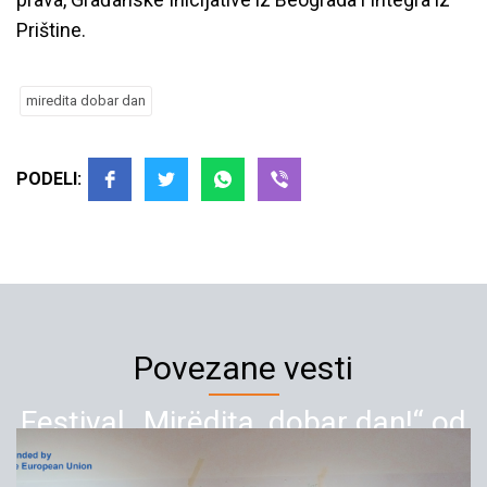
Prištine.
miredita dobar dan
PODELI:
Povezane vesti
Festival „Mirëdita, dobar dan!“ od
22. oktobra u Beogradu