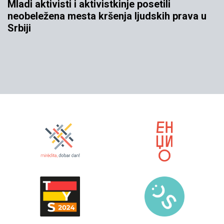
Mladi aktivisti i aktivistkinje posetili
neobeležena mesta kršenja ljudskih prava u
Srbiji