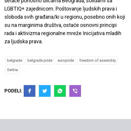
šetaće ponosno ulicama Beograda, solidarni sa
LGBTIQ+ zajednicom. Poštovanje ljudskih prava i
sloboda svih građana/ki u regionu, posebno onih koji
su na marginima društva, ostaće osnovni principi
rada i aktivizma regionalne mreže Inicijativa mladih
za ljudska prava.
belgrade
belgrade pride
europride
freedom of assembly
Serbia
PODELI: