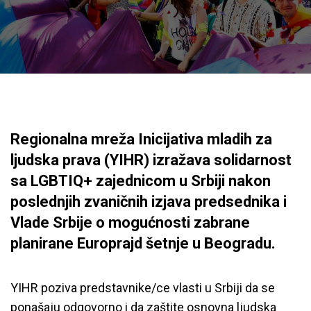
Regionalna mreža Inicijativa mladih za
ljudska prava (YIHR) izražava solidarnost
sa LGBTIQ+ zajednicom u Srbiji nakon
poslednjih zvaničnih izjava predsednika i
Vlade Srbije o mogućnosti zabrane
planirane Europrajd šetnje u Beogradu.
YIHR poziva predstavnike/ce vlasti u Srbiji da se
ponašaju odgovorno i da zaštite osnovna ljudska