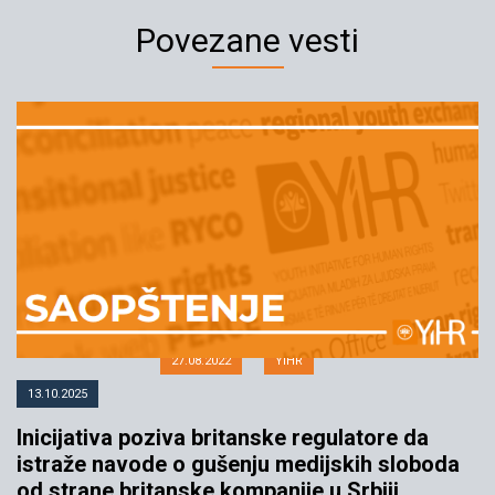
Povezane vesti
Europrajd je najvažnija mera
sloboda u Srbiji
27.08.2022
YIHR
13.10.2025
Inicijativa poziva britanske regulatore da
istraže navode o gušenju medijskih sloboda
od strane britanske kompanije u Srbiji