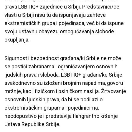
prava LGBTIQ+ zajednice u Srbiji. Predstavnici/ce
vlasti u Srbiji nisu tu da ispunjavaju zahteve
ekstremističkih grupa i pojedinaca, već bi da ispune
svoju ustavnu obavezu omogućavanja slobode
okupljanja.
Sigurnost i bezbednost građana/ki Srbije ne može
se postići zabranama i ograničavanjem osnovnih
ljudskih prava i sloboda. LGBTIQ+ građani/ke Srbije
svakodnevno su izloženi brojnim napadima, govoru
mržnje, kao i fizičkom i psihičkom nasilja. Žrtvovanje
osnovnih ljudskih prava, da bi se podilazilo
ekstremističkim grupama i pojedinicima,
neodopustivo je i predstavlja flangrantno kršenje
Ustava Republike Srbije.