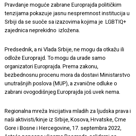
Pravdanje moguće zabrane Europrajda političkim
tenzijama pokazuje jasnu nespremnost institucija u
Srbiji da se suoče sa izazovima kojima je LGBTIQ+
zajednica neprekidno izložena.
Predsednik, a ni Vlada Srbije, ne mogu da otkažu ili
odlože Europrajd. To mogu da urade samo
organizatori Europrajda. Prema zakonu,
bezbednosnu procenu mora da dostavi Ministarstvo
unutrašnjih poslova (MUP), a zvanične odluke o
zabrani ovogodišnjeg Europrajda još uvek nema.
Regionalna mreža Inicijativa mladih za ljudska prava i
naši aktivisti/kinje iz Srbije, Kosova, Hrvatske, Crne
Gore i Bosne i Hercegovine, 17. septembra 2022,