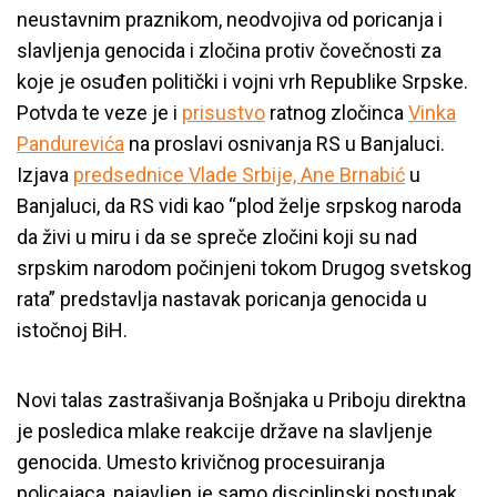
neustavnim praznikom, neodvojiva od poricanja i
slavljenja genocida i zločina protiv čovečnosti za
koje je osuđen politički i vojni vrh Republike Srpske.
Potvda te veze je i
prisustvo
ratnog zločinca
Vinka
Pandurevića
na proslavi osnivanja RS u Banjaluci.
Izjava
predsednice Vlade Srbije, Ane Brnabić
u
Banjaluci, da RS vidi kao “plod želje srpskog naroda
da živi u miru i da se spreče zločini koji su nad
srpskim narodom počinjeni tokom Drugog svetskog
rata” predstavlja nastavak poricanja genocida u
istočnoj BiH.
Novi talas zastrašivanja Bošnjaka u Priboju direktna
je posledica mlake reakcije države na slavljenje
genocida. Umesto krivičnog procesuiranja
policajaca, najavljen je samo disciplinski postupak