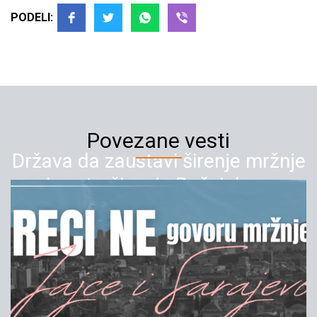
PODELI:
Povezane vesti
Država da zaustavi širenje mržnje
i zastrašivanje Bošnjaka u
Sandžaku
10.01.2022
YIHR