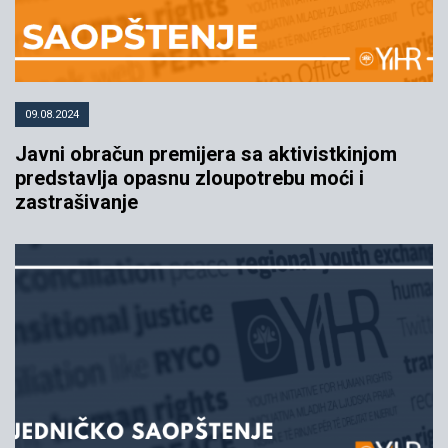
09.08.2024
Javni obračun premijera sa aktivistkinjom
predstavlja opasnu zloupotrebu moći i
zastrašivanje