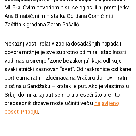
MUP-a. Ovim povodom nisu se oglasilii ni premijerka
Ana Brnabić, ni ministarka Gordana Čomić, niti
Zaštitnik građana Zoran Pašalić.
Nekažnjivost i relativizacija dosadašnjih napada i
govora mržnje je sve suprotno od mira i stabilnosti i
vodi nas u širenje “zone bezakonja”, koja odlikuje
svaki etnički zasnovan “svet”. Od raskrsnice oslikane
portretima ratnih zločinaca na Vračaru do novih ratnih
zločina u Sandžaku – kratak je put. Ako je vlastima u
Srbiji do mira, taj put se mora preseći što pre i to
predsednik države može učiniti već u
najavljenoj
poseti Priboju
.