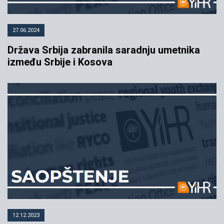
27.06.2024
Država Srbija zabranila saradnju umetnika
između Srbije i Kosova
12.12.2023