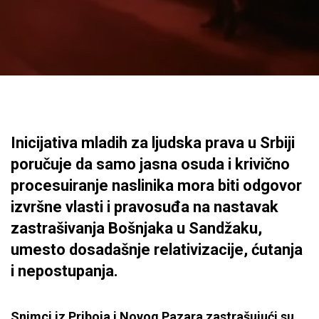
Inicijativa mladih za ljudska prava u Srbiji
poručuje da samo jasna osuda i krivično
procesuiranje naslinika mora biti odgovor
izvršne vlasti i pravosuđa na nastavak
zastrašivanja Bošnjaka u Sandžaku,
umesto dosadašnje relativizacije, ćutanja
i nepostupanja.
Snimci iz Priboja i Novog Pazara zastrašujući su