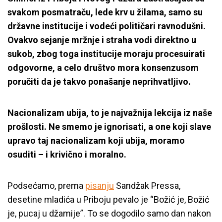
svakom posmatraču, lede krv u žilama, samo su
državne institucije i vodeći političari ravnodušni.
Ovakvo sejanje mržnje i straha vodi direktno u
sukob, zbog toga institucije moraju procesuirati
odgovorne, a celo društvo mora konsenzusom
poručiti da je takvo ponašanje neprihvatljivo.
Nacionalizam ubija, to je najvažnija lekcija iz naše
prošlosti. Ne smemo je ignorisati, a one koji slave
upravo taj nacionalizam koji ubija, moramo
osuditi – i krivično i moralno.
Podsećamo, prema
pisanju
Sandžak Pressa,
desetine mladića u Priboju pevalo je “Božić je, Božić
je, pucaj u džamije”. To se dogodilo samo dan nakon