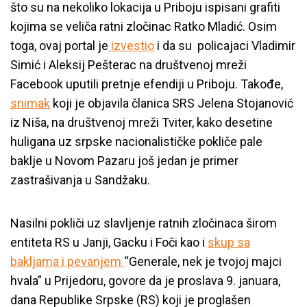
što su na nekoliko lokacija u Priboju ispisani grafiti
kojima se veliča ratni zločinac Ratko Mladić. Osim
toga, ovaj portal je
izvestio
i da su policajaci Vladimir
Simić i Aleksij Pešterac na društvenoj mreži
Facebook uputili pretnje efendiji u Priboju. Takođe,
snimak
koji je objavila članica SRS Jelena Stojanović
iz Niša, na društvenoj mreži Tviter, kako desetine
huligana uz srpske nacionalističke pokliče pale
baklje u Novom Pazaru još jedan je primer
zastrašivanja u Sandžaku.
Nasilni pokliči uz slavljenje ratnih zločinaca širom
entiteta RS u Janji, Gacku i Foči kao i
skup sa
bakljama i pevanjem
“Generale, nek je tvojoj majci
hvala” u Prijedoru, govore da je proslava 9. januara,
dana Republike Srpske (RS) koji je proglašen