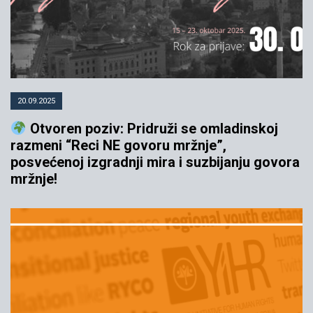
20.09.2025
Otvoren poziv: Pridruži se omladinskoj
razmeni “Reci NE govoru mržnje”,
posvećenoj izgradnji mira i suzbijanju govora
mržnje!